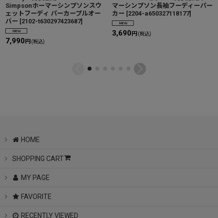
Simpsonホーマーシンプソンスウ
マーシンプソン長袖フーディーパー
ェットフーディ パーカープルオー
カー
[
2204-a650327118177
]
バー
[
2102-t630297423687
]
3,690
円
(税込)
7,990
円
(税込)
HOME
SHOPPING CART
MY PAGE
FAVORITE
RECENTLY VIEWED