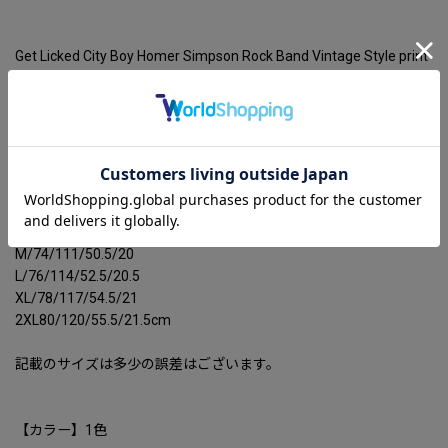
Get Licked City Boy Homer Simpson Rock Band Vintage Style print
Short-Sleeve T-Shirt ユニセックス 男女兼用ホーマーシンプソンロ
ックバンドヴィンテージスタイルプリント半袖Tシャツ
【サイズ】
S,M.L,Xl,２XL
着丈/バスト/肩幅/袖丈
S/72/106/48.5/19
M/74/111/50.5/20
L/76/114/52.5/20.5
XL/78/117/54.5/21
2XL80/120/55.5/21.5cm
記載のサイズは多少の誤差はございます。
【カラー】1色