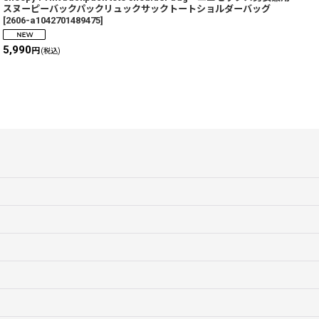
スヌーピーバックパックリュックサックトートショルダーバッグ
[
2606-a1042701489475
]
5,990
5
円
(税込)