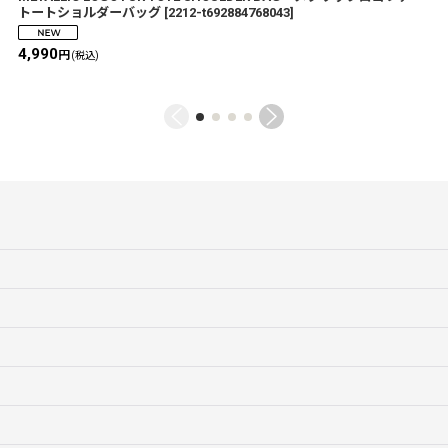
トートショルダーバッグ
[
2212-t692884768043
]
4,990
円
(税込)