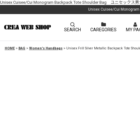
Unisex Cuisee/Cui Monogram Backpack Tote Shoulder B
Unisex Cuisee/Cui Mo
SEARCH
CAREGORIES
MY PA
HOME
>
BAG
>
Women's Handbags
>
Unisex Frill Silver Metallic Ba