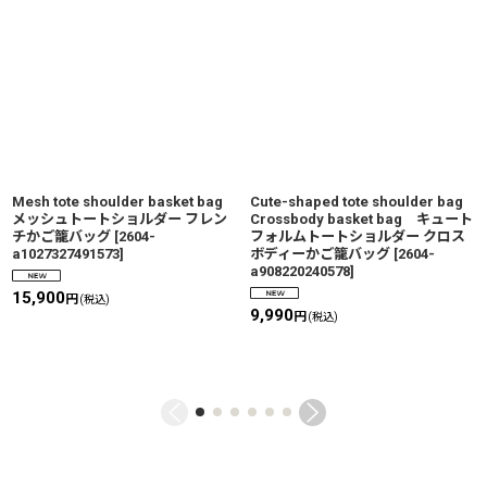
Mesh tote shoulder basket bag
Cute-shaped tote shoulder bag
メッシュトートショルダー フレン
Crossbody basket bag キュート
チかご籠バッグ
[
2604-
フォルムトートショルダー クロス
a1027327491573
]
ボディーかご籠バッグ
[
2604-
a908220240578
]
15,900
円
(税込)
9,990
円
(税込)