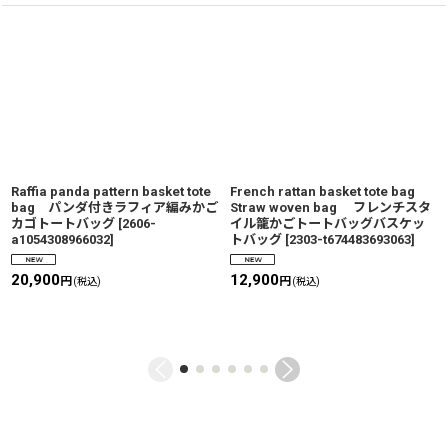
Raffia panda pattern basket tote
French rattan basket tote bag
bag パンダ付きラフィア編みかご
Straw woven bag フレンチスタ
カゴトートバッグ
[
2606-
イル籠かごトートバッグバスケッ
a1054308966032
]
トバッグ
[
2303-t674483693063
]
20,900
12,900
円
円
(税込)
(税込)