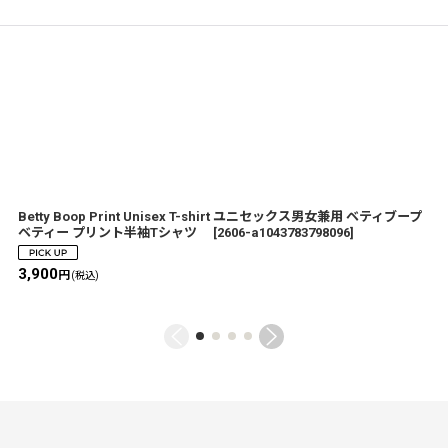
Betty Boop Print Unisex T-shirt ユニセックス男女兼用 ベティブープ
ベティー プリント半袖Tシャツ
[
2606-a1043783798096
]
3,900
円
(税込)