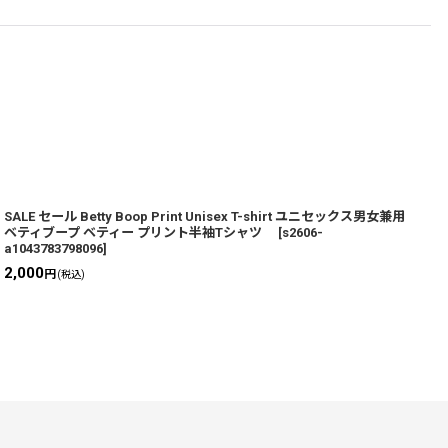
SALE セール Betty Boop Print Unisex T-shirt ユニセックス男女兼用
b
ベティブープ ベティー プリント半袖Tシャツ
[
s2606-
a1043783798096
]
2,000
3
円
(税込)