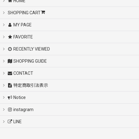
HOME
SHOPPING CART
MY PAGE
FAVORITE
RECENTLY VIEWED
SHOPPING GUIDE
CONTACT
特定商取引法表示
Notice
instagram
LINE