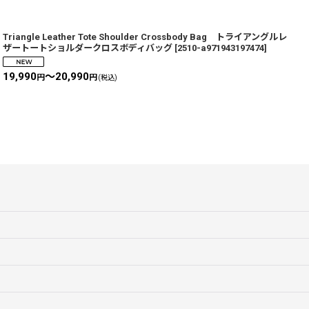
Triangle Leather Tote Shoulder Crossbody Bag トライアングルレ
G
ザートートショルダークロスボディバッグ
[
2510-a971943197474
]
a
19,990
～20,990
円
円
(税込)
5