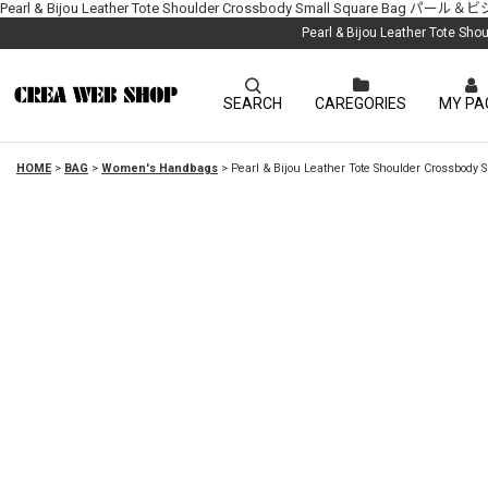
Pearl & Bijou Leather Tote Shoulder Crossbody Small S
Pearl & Bijou Leather
SEARCH
CAREGORIES
MY PA
HOME
>
BAG
>
Women's Handbags
>
Pearl & Bijou Leather Tote Shoul