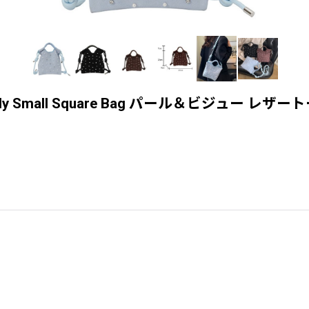
lder Crossbody Small Square Bag パー