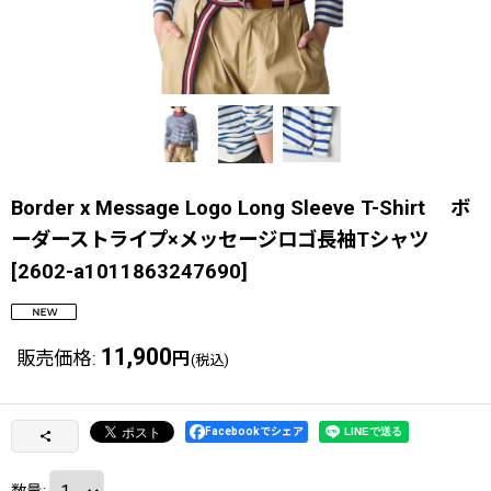
Border x Message Logo Long Sleeve T-Shirt ボ
ーダーストライプ×メッセージロゴ長袖Tシャツ
[
2602-a1011863247690
]
11,900
販売価格
:
円
(税込)
Facebookでシェア
数量
: