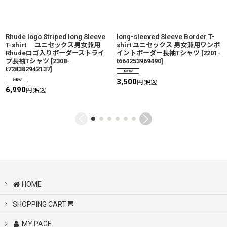
Rhude logo Striped long Sleeve
long-sleeved Sleeve Border T-
T-shirt ユニセックス男女兼用
shirt ユニセックス 男女兼用ワンポ
Rhudeロゴ入りボーダーストライ
イントボーダー長袖Tシャツ
[
2201-
プ長袖Tシャツ
[
2308-
t664253969490
]
t728382942137
]
3,500
円
(税込)
6,990
円
(税込)
HOME
SHOPPING CART
MY PAGE