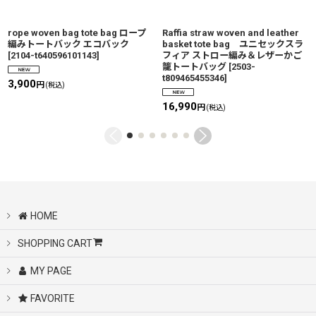
rope woven bag tote bag ロープ
Raffia straw woven and leather
編みトートバック エコバック
basket tote bag ユニセックスラ
[
2104-t640596101143
]
フィア ストロー編み＆レザーかご
籠トートバッグ
[
2503-
t809465455346
]
3,900
円
(税込)
16,990
円
(税込)
HOME
SHOPPING CART
MY PAGE
FAVORITE