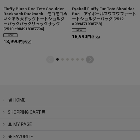
Fluffy Plush Dog Tote Shoulder
Eyeball Fluffy Fur Tote Shoulder
Backpack Rucksack モコモコぬ
Bag アイボールフワフワファート
いぐるみ犬ドッグトートショルダ
ートショルダーバッグ
[
2512-
ーバックパックリュックサック
a999471938768
]
[
2510-t984918387794
]
18,990
円
(税込)
13,990
円
(税込)
HOME
SHOPPING CART
MY PAGE
FAVORITE