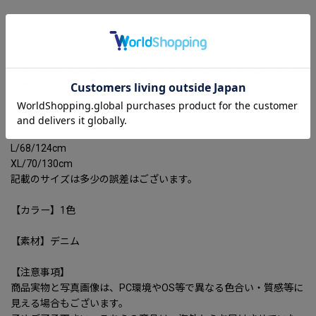
Unisex Vintage Design Toy Story Friends with Emblem Denim
Jacket 男女兼用 ユニセックス ヴィンテージ デザイン トイ・スト
ーリー フレンズ スマイル エンブレム デニム ジャケット カバ
ーオール
【サイズ】M-XL
M/66/118cm
L/68/124cm
XL/70/130cm
記載のサイズは多少の誤差はございます。
【カラー】1色
【素材】デニム
【注意事項】
商品実物と写真画像は、PC環境やOS等で異なる色合い・質感等に
見える場合もございます。