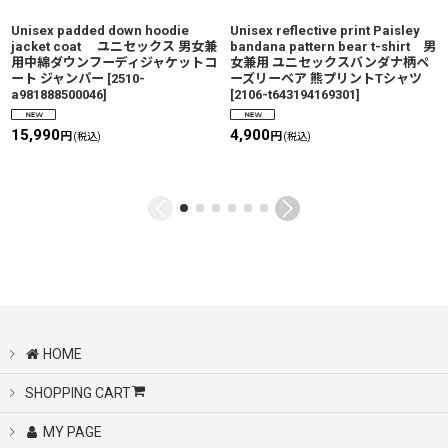
Unisex padded down hoodie
Unisex reflective print Paisley
jacket coat ユニセックス 男女兼
bandana pattern bear t-shirt 男
用中綿ダウンフーディジャケットコ
女兼用 ユニセックスバンダナ柄ペ
ート ジャンパー
[
2510-
ーズリーベア 熊プリントTシャツ
a981888500046
]
[
2106-t643194169301
]
15,990
4,900
円
円
(税込)
(税込)
HOME
SHOPPING CART
MY PAGE