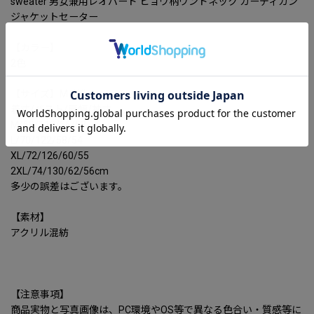
sweater 男女兼用レオパード ヒョウ柄ウンドネック カーディガン
ジャケットセーター
【カラー】
2色
【サイズ】M-2XL
着丈/バスト/肩幅/袖丈
M/68/118/56/53
L/70/122/58/54
XL/72/126/60/55
2XL/74/130/62/56cm
多少の誤差はございます。
【素材】
アクリル混紡
【注意事項】
商品実物と写真画像は、PC環境やOS等で異なる色合い・質感等に