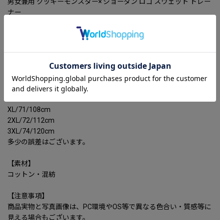
男女兼用 クッキーモンスター× ジョーダン ロゴ スウェット トレー
ナー
【カラー】
4色
【サイズ】M-3XL
着丈/バスト
M/64/100cm
L/67/104cm
XL/71/108cm
2XL/72/112cm
3XL/74/120cm
多少の誤差はございます。
【素材】
コットン・混紡
【注意事項】
商品実物と写真画像は、PC環境やOS等で異なる色合い・質感等に
見える場合もございます。