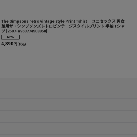
The Simpsons retro vintage style Print Tshirt ユニセックス 男女
S
兼用ザ・シンプソンズレトロビンテージスタイルプリント 半袖 Tシャ
ツ
[
2507-a953774508858
]
4,890
8
円
(税込)