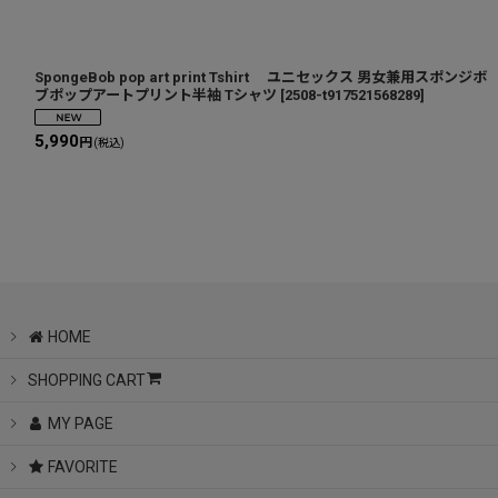
SpongeBob pop art print Tshirt ユニセックス 男女兼用スポンジボ
ブポップアートプリント半袖 Tシャツ
[
2508-t917521568289
]
5,990
円
(税込)
HOME
SHOPPING CART
MY PAGE
FAVORITE