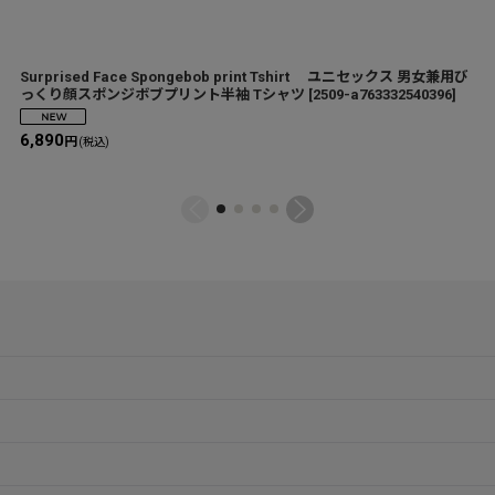
Surprised Face Spongebob print Tshirt ユニセックス 男女兼用び
っくり顔スポンジボブプリント半袖 Tシャツ
[
2509-a763332540396
]
6,890
円
(税込)