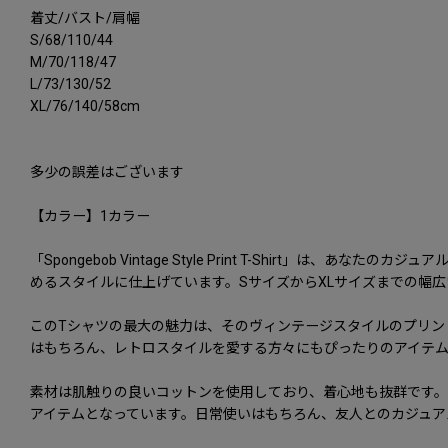
着丈/バスト/肩幅
S/68/110/44
M/70/118/47
L/73/130/52
XL/76/140/58cm
多少の誤差はございます
【カラー】1カラー
「Spongebob Vintage Style Print T-Shi
めるスタイルに仕上げています。SサイズからXLサイズまでの幅
このTシャツの最大の魅力は、そのヴィンテージスタイルのプリン
はもちろん、レトロスタイルを愛する方々にもぴったりのアイテム
素材は肌触りの良いコットンを使用しており、着心地も抜群です
アイテムとなっています。日常使いはもちろん、友人とのカジュア