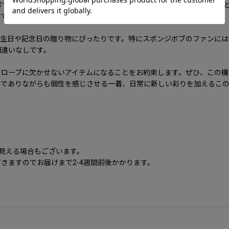
群です。スポーツスタイルにはもちろん、スカートやカラフルなパンツ
出できるポイントです。
誕生日や記念日の贈り物にぴったりです。特にスポンジボブのファンには
間違いなしです。
hirt」は、あなたのワードローブに欠かせないアイテムになることをお約束します
でありながらも個性を感じさせる一着、日常に新しい彩りを加えるこの
に見える場合もございます。
きますのでお届けまで2-4週間前後かかります。