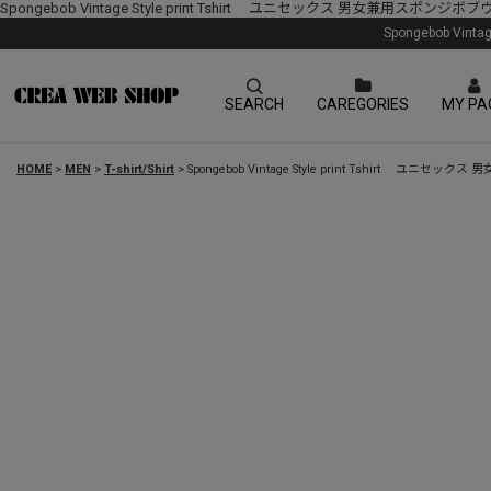
Spongebob Vintage Style print Tshirt ユニセックス 男女兼用
Spongebob V
SEARCH
CAREGORIES
MY PA
HOME
>
MEN
>
T-shirt/Shirt
>
Spongebob Vintage Style print Tshir