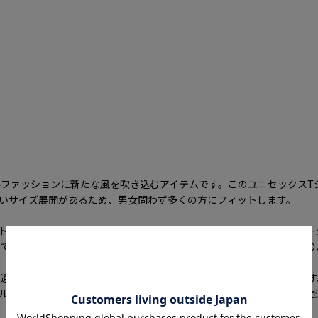
rt」は、あなたのカジュアルファッションに新たな風を吹き込むアイテムです。この
広いサイズ展開があるため、男女問わず多くの方にフィットします。
トです。鮮やかな色合いと独自のデザインが特徴で、90年代のアニメ
です。シンプルなデザインながら、コーディネートのアクセントとなり
。通気性も良いため、夏場はもちろん、季節を問わず快適に着用できます
ルな集まりや、イベント、さらにはレジャーシーンでも活躍すること間