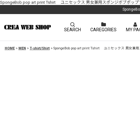
SpongeBob pop art print Tshirt ユニセックス 男女兼用スポンジボ
Sponge
SEARCH
CAREGORIES
MY PA
HOME
>
MEN
>
T-shirt/Shirt
>
SpongeBob pop art print Tshirt ユニセッ