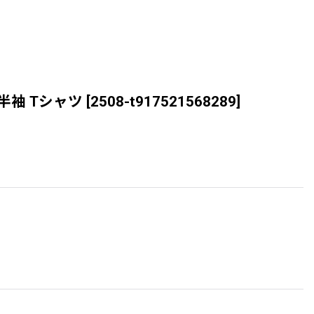
ト半袖 Tシャツ
[
2508-t917521568289
]