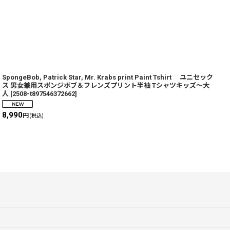
SpongeBob, Patrick Star, Mr. Krabs print Paint Tshirt ユニセック
S
ス 男女兼用スポンジボブ＆フレンズプリント半袖 Tシャツキッズ〜大
人
[
2508-t897546372662
]
6
8,990
円
(税込)