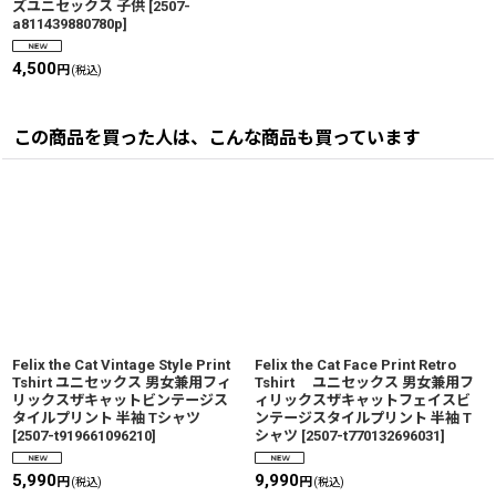
ズユニセックス 子供
[
2507-
a811439880780p
]
4,500
円
(税込)
この商品を買った人は、こんな商品も買っています
Felix the Cat Vintage Style Print
Felix the Cat Face Print Retro
Tshirt ユニセックス 男女兼用フィ
Tshirt ユニセックス 男女兼用フ
リックスザキャットビンテージス
ィリックスザキャットフェイスビ
タイルプリント 半袖 Tシャツ
ンテージスタイルプリント 半袖 T
[
2507-t919661096210
]
シャツ
[
2507-t770132696031
]
5,990
9,990
円
円
(税込)
(税込)