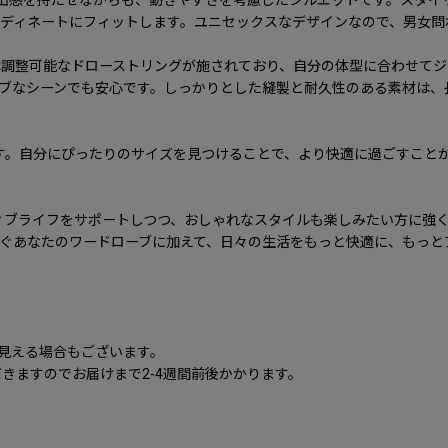
出感を持たせながらも、動きやすさを考慮したシルエットです。スタイ
ディネートにフィットします。ユニセックスなデザインなので、男女問
は調整可能なドローストリングが施されており、自分の体型に合わせてジ
ィブなシーンでも安心です。しっかりとした縫製と耐久性のある素材は、
ます。自分にぴったりのサイズを見つけることで、より快適に過ごすこと
クティブライフをサポートしつつ、おしゃれなスタイルも楽しみたい方に
ぐあなたのワードローブに加えて、日々の生活をもっと快適に、もっと
に見える場合もございます。
きますのでお届けまで2-4週間前後かかります。