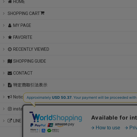
HOME
SHOPPING CART
MY PAGE
FAVORITE
RECENTLY VIEWED
SHOPPING GUIDE
CONTACT
特定商取引法表示
Notice
instagram
LINE