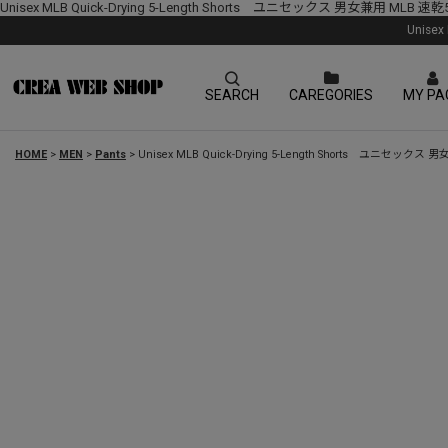
Unisex MLB Quick-Drying 5-Length Shorts ユニセックス 男女兼用 M
Unise
SEARCH
CAREGORIES
MY PA
HOME
>
MEN
>
Pants
>
Unisex MLB Quick-Drying 5-Length Shorts ユニ