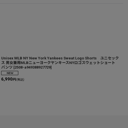
Unisex MLB NY New York Yankees Sweat Logo Shorts ユニセック
u
ス 男女兼用MLBニューヨークヤンキースNYロゴスウェットショート
パンツ
[
2508-a949388927729
]
1
6,990
円
(税込)