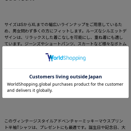
サイズはSからXLまでの幅広いラインナップをご用意しているた
め、男女問わず多くの方にフィットします。ルーズなシルエットデ
ザインは、リラックスした着こなしを可能にし、重ね着にも適し
ています。ジーンズやショートパンツ、スカートなど様々なボトム
スとの相性も抜群で、コーディネートの幅が広がります。
デザインは、どこか懐かしいアドベンチャーテーマのミッキーマ
ウスが大胆にプリントされており、ディズニーの魅力を存分に楽し
むことができます。友達とのお出かけや家族とのレジャー、または
映画鑑賞などさまざまなシーンで活躍すること間違いなしです。フ
ァッション性だけでなく、ディズニーの持つ遊び心が詰まったデザ
インは、見る人を笑顔にしてくれることでしょう。
このヴィンテージスタイルアドベンチャーミッキーマウスプリン
ト半袖Tシャツは、プレゼントにも最適です。誕生日や記念日、大