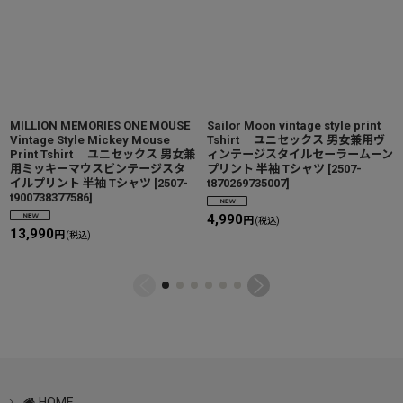
MILLION MEMORIES ONE MOUSE
Sailor Moon vintage style print
Vintage Style Mickey Mouse
Tshirt ユニセックス 男女兼用ヴ
Print Tshirt ユニセックス 男女兼
ィンテージスタイルセーラームーン
用ミッキーマウスビンテージスタ
プリント 半袖 Tシャツ
[
2507-
イルプリント 半袖 Tシャツ
[
2507-
t870269735007
]
t900738377586
]
4,990
円
(税込)
13,990
円
(税込)
HOME