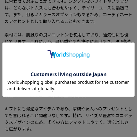
に合わせて選ぶことができます。シンプルなホワイトやブラック
は、どんなボトムスにも合わせやすく、デイリーユースに最適で
す。また、明るいカラーのオプションもあるため、コーディネート
のアクセントとして取り入れることもできます。
素材には、肌触りの良いコットンを使用しており、通気性にも優
れています。これにより、暑い季節でも快適に着用でき、洗濯後も
型崩れしにくい特性を持っています。デイリーユースやアウトド
ア、お子様と遊ぶ際にも安心してご利用いただけます。
デザインだけでなく、着心地にもこだわったこのリボンプリント
半袖Tシャツは、カジュアルだけでなく、様々なシーンでの着用が
可能です。友人とのカジュアルな集まりや、フェス、旅行など、シ
ーンを選ばずに活躍します。また、自宅でのリラックスタイムにも
最適で、ルームウェアとしても重宝します。
ギフトにも最適なアイテムであり、家族や友人へのプレゼントとし
ても喜ばれること間違いなしです。特に、サイズが豊富でユニセッ
クスデザインのため、多くの方にフィットしやすく、選ぶ楽しさ
も広がります。