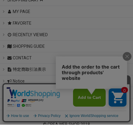
SHOPPING CART
MY PAGE
FAVORITE
RECENTLY VIEWED
SHOPPING GUIDE
CONTACT
特定商取引法表示
Notice
instagram
LINE
© CREA WEB SHOP 2018