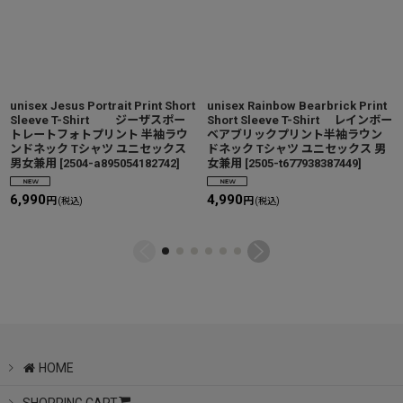
unisex Jesus Portrait Print Short
unisex Rainbow Bearbrick Print
Sleeve T-Shirt ジーザスポー
Short Sleeve T-Shirt レインボー
トレートフォトプリント 半袖ラウ
ベアブリックプリント半袖ラウン
ンドネック Tシャツ ユニセックス
ドネック Tシャツ ユニセックス 男
男女兼用
[
2504-a895054182742
]
女兼用
[
2505-t677938387449
]
6,990
4,990
円
円
(税込)
(税込)
HOME