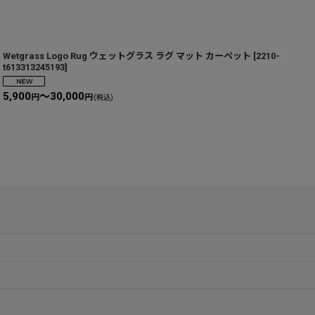
Wetgrass Logo Rug ウェットグラス ラグ マット カーペット
[
2210-
S
t613313245193
]
t
3
5,900
～30,000
円
円
(税込)