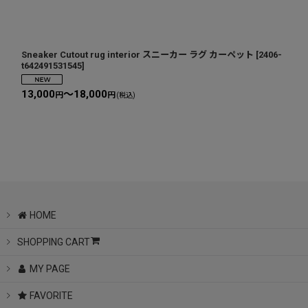
Sneaker Cutout rug interior スニーカー ラグ カーペット
[
2406-
t642491531545
]
13,000
～18,000
円
円
(税込)
HOME
SHOPPING CART
MY PAGE
FAVORITE