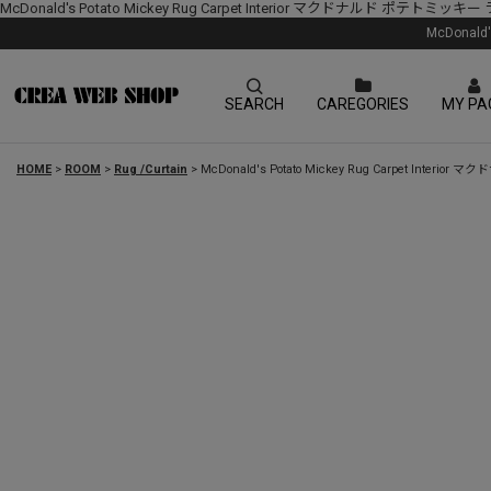
McDonald's Potato Mickey Rug Carpet Interior マクドナルド ポテ
McDonal
SEARCH
CAREGORIES
MY PA
HOME
>
ROOM
>
Rug /Curtain
>
McDonald's Potato Mickey Rug Carpet I