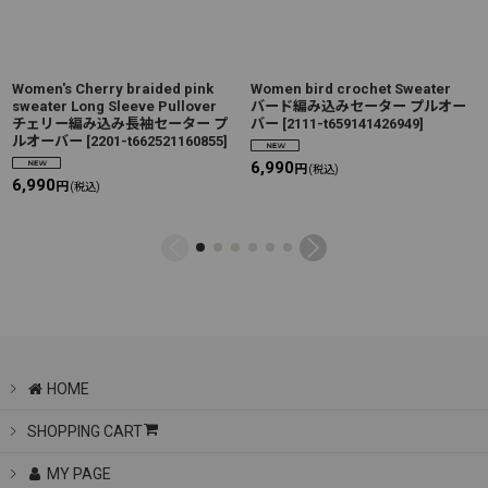
Women's Cherry braided pink
Women bird crochet Sweater
sweater Long Sleeve Pullover
バード編み込みセーター プルオー
チェリー編み込み長袖セーター プ
バー
[
2111-t659141426949
]
ルオーバー
[
2201-t662521160855
]
6,990
円
(税込)
6,990
円
(税込)
HOME
SHOPPING CART
MY PAGE