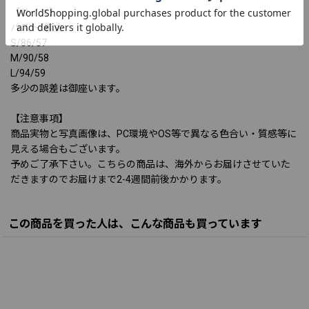
【サイズ】
バスト/着丈
S/86/57
M/90/58
L/94/59
多少の誤差は御座います。
【注意事項】
商品実物と写真画像は、PC環境やOS等で異なる色合い・質感等に
見える場合もございます。
予めご了承下さい。こちらの商品は、海外からお届けさせていた
だきますのでお届けまで2-4週間前後かかります。
この商品を買った人は、こんな商品も買っています