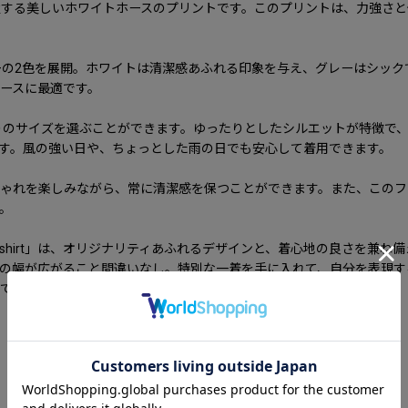
置する美しいホワイトホースのプリントです。このプリントは、力強さと
の2色を展開。ホワイトは清潔感あふれる印象を与え、グレーはシック
ースに最適です。
りのサイズを選ぶことができます。ゆったりとしたシルエットが特徴で
す。風の強い日や、ちょっとした雨の日でも安心して着用できます。
しゃれを楽しみながら、常に清潔感を保つことができます。また、このフ
。
ed Long Sleeve Sweatshirt」は、オリジナリティあふれるデザインと
の幅が広がること間違いなし。特別な一着を手に入れて、自分を表現す
ててください。