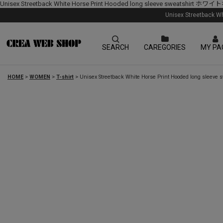
Unisex Streetback White Horse Print Hooded long sleeve s
Unisex Streetba
SEARCH
CAREGORIES
MY PA
HOME
>
WOMEN
>
T-shirt
>
Unisex Streetback White Horse Print Hooded