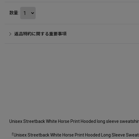
数量
:
返品特約に関する重要事項
Unisex Streetback White Horse Print Hooded long 
「Unisex Streetback White Horse Print Hood