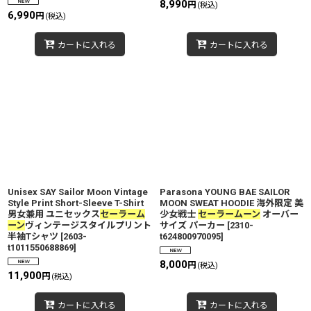
8,990
円
(税込)
6,990
円
(税込)
カートに入れる
カートに入れる
Unisex SAY Sailor Moon Vintage
Parasona YOUNG BAE SAILOR
Style Print Short-Sleeve T-Shirt
MOON SWEAT HOODIE 海外限定 美
男女兼用 ユニセックス
セーラーム
少女戦士
セーラームーン
オーバー
ーン
ヴィンテージスタイルプリント
サイズ パーカー
[
2310-
半袖Tシャツ
[
2603-
t624800970095
]
t1011550688869
]
8,000
円
(税込)
11,900
円
(税込)
カートに入れる
カートに入れる