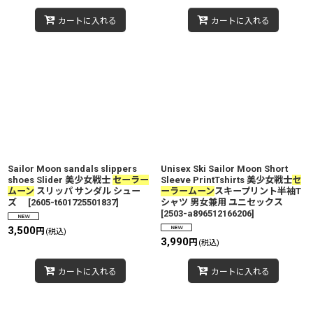
カートに入れる
カートに入れる
Sailor Moon sandals slippers
Unisex Ski Sailor Moon Short
shoes Slider 美少女戦士
セーラー
Sleeve PrintTshirts 美少女戦士
セ
ムーン
スリッパ サンダル シュー
ーラームーン
スキープリント半袖T
ズ
[
2605-t601725501837
]
シャツ 男女兼用 ユニセックス
[
2503-a896512166206
]
3,500
円
(税込)
3,990
円
(税込)
カートに入れる
カートに入れる