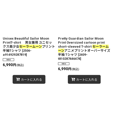
Unisex Beautiful Sailor Moon
Pretty Guardian Sailor Moon
PrintT-shirt 男女兼用 ユニセッ
Print Oversized cartoon print
クス美少女
セーラームーン
プリント
short-sleeved T-shirt
セーラーム
半袖Tシャツ
[
2506-
ーン
アニメプリントオーバーサイズ
a914929287819
]
半袖 Tシャツ
[
2409-
t810287446474
]
6,990
円
(税込)
6,990
円
(税込)
カートに入れる
カートに入れる