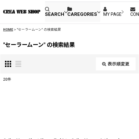
SEARCH
CAREGORIES
MY PAGE
CON
HOME
>
"セーラームーン"
の
検索結果
"セーラームーン"
の
検索結果
表示順変更
閉じる
20
件
SEARCH
:
表示数
:
並び順
: