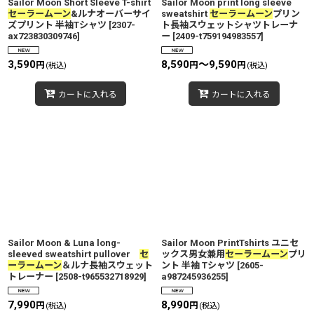
Sailor Moon Short Sleeve T-shirt
Sailor Moon print long sleeve
セーラームーン
&ルナオーバーサイ
sweatshirt
セーラームーン
プリン
カテゴリ
:
ズプリント 半袖Tシャツ
[
2307-
ト長袖スウェットシャツトレーナ
ax723830309746
]
ー
[
2409-t759194983557
]
特集
:
3,590
8,590
～9,590
円
円
円
(税込)
(税込)
カートに入れる
カートに入れる
絞り込む
Sailor Moon & Luna long-
Sailor Moon PrintTshirts ユニセ
sleeved sweatshirt pullover
セ
ックス男女兼用
セーラームーン
プリ
ーラームーン
＆ルナ長袖スウェット
ント 半袖 Tシャツ
[
2605-
トレーナー
[
2508-t965532718929
]
a987245936255
]
7,990
8,990
円
円
(税込)
(税込)