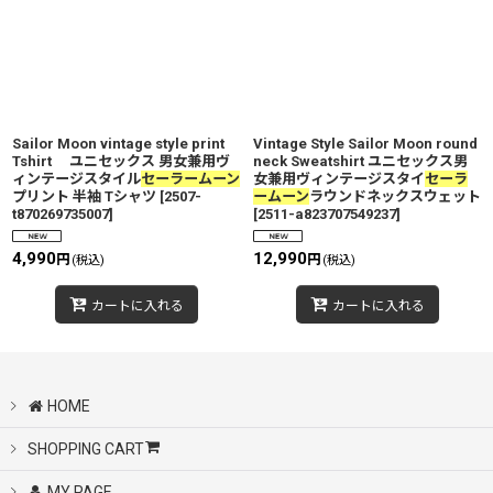
Sailor Moon vintage style print
Vintage Style Sailor Moon round
Tshirt ユニセックス 男女兼用ヴ
neck Sweatshirt ユニセックス男
ィンテージスタイル
セーラームーン
女兼用ヴィンテージスタイ
セーラ
プリント 半袖 Tシャツ
[
2507-
ームーン
ラウンドネックスウェット
t870269735007
]
[
2511-a823707549237
]
4,990
12,990
円
円
(税込)
(税込)
カートに入れる
カートに入れる
HOME
SHOPPING CART
MY PAGE