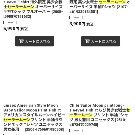
sleeve T-shirt 海外限定 美少女戦
限定 美少女戦士
セーラームーン
オ
士
セーラームーン
オーバーサイズ
ーバーサイズ 半袖Tシャツ
[
2107-
半袖Tシャツ プルオーバ ー
[
2005-
a619330134551
]
t598870191632
]
3,900
円
(税込)
5,990
円
(税込)
カートに入れる
カートに入れる
unisex American Style Moon
Chibi Sailor Moon print long-
Baby Sailor Moon Print T-shirt
sleeved T-shirt ちび美少女戦士
セ
アメリカンスタイルムーンベイビー
ーラームーン
プリント 半袖Tシャ
セーラームーン
プリント 半袖ラウ
ツ 男女兼用 ユニセックス
[
2510-
ンドネック Tシャツ ユニセックス
a873470229745
]
男女兼用
[
2506-t769691980508
]