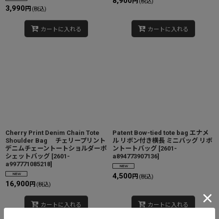
8,900
円
(税込)
3,990
円
(税込)
カートに入れる
カートに入れる
Cherry Print Denim Chain Tote
Patent Bow-tied tote bag エナメ
Shoulder Bag チェリープリント
ル リボン付き横長 ミニバッグ リボ
デニムチェーントートショルダーポ
ントートバッグ
[
2601-
シェットバッグ
[
2601-
a894773907136
]
a997771085218
]
4,500
円
(税込)
16,900
円
(税込)
カートに入れる
カートに入れる