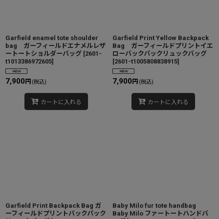
Garfield enamel tote shoulder
Garfield Print Yellow Backpack
bag ガーフィールドエナメルレザ
Bag ガーフィールドプリントイエ
ートートショルダーバッグ
[
2601-
ローバックパックリュックバッグ
t1013386972605
]
[
2601-t1005808838915
]
7,900
7,900
円
円
(税込)
(税込)
カートに入れる
カートに入れる
Garfield Print Backpack Bag ガ
Baby Milo fur tote handbag
ーフィールドプリントバックパック
Baby Milo ファートートハンドバ