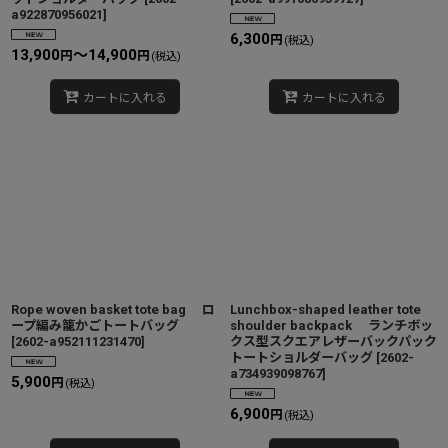
a922870956021
]
6,300
円
(税込)
13,900
～14,900
円
円
(税込)
カートに入れる
カートに入れる
Rope woven basket tote bag ロ
Lunchbox-shaped leather tote
ープ編み籠かごトートバッグ
shoulder backpack ランチボッ
[
2602-a952111231470
]
クス型スクエアレザーバックパック
トートショルダーバッグ
[
2602-
a734939098767
]
5,900
円
(税込)
6,900
円
(税込)