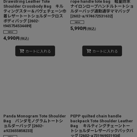
Drawstring Leather Tote
rope handle tote bag 軽量防水
Shoulder Crossbody Bag キル
ナイロンロープハンドルトートショ
ティングスター＆パヴェチェーン巾
ルダーバッグ通勤通学ママバッグ
着レザートートショルダークロス
[
2602-a/974672531632
]
ボディバッグ
[
2602-
t945754534489
]
5,990
円
(税込)
4,990
円
(税込)
カートに入れる
カートに入れる
Panda Monogram Tote Shoulder
PEPP quilted chain handle
Bag パンダモノグラムトートシ
backpack Tote Shoulder Leather
ョルダーバッグ
[
2602-
Bag キルティングチェーントー
a923655858233
]
トショルダーレザーバックパックバ
ッグ
[
2602-a731969031934
]