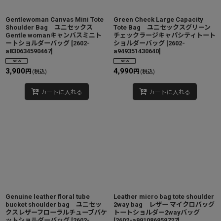
Gentlewoman Canvas Mini Tote
Green Check Large Capacity
Shoulder Bag ユニセックス
Tote Bag ユニセックスグリーン
Gentle womanキャンバスミニト
チェックラージキャパシティトート
ートショルダーバッグ
[
2602-
ショルダーバッグ
[
2602-
a830634590467
]
a949351430640
]
3,900
4,990
円
円
(税込)
(税込)
カートに入れる
カートに入れる
Genuine leather floral tube
Leather micro bag tote shoulder
bucket shoulder bag ユニセッ
2way bag レザー マイクロバッグ
クスレザーフローラルチューブバケ
トートショルダー2wayバッグ
ットショルダーバッグ
[
2602-
[
2602-a991086959727
]