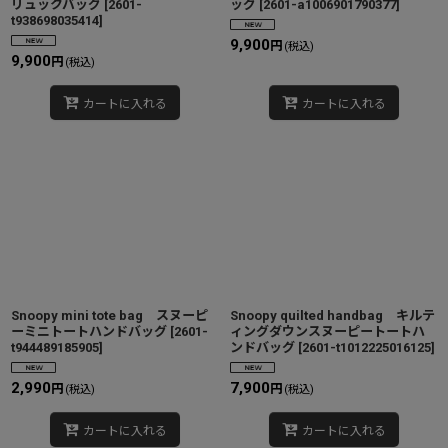
リュックバッグ
[
2601-
ッグ
[
2601-a1006901790377
]
t938698035414
]
9,900
円
(税込)
9,900
円
(税込)
カートに入れる
カートに入れる
Snoopy mini tote bag スヌーピ
Snoopy quilted handbag キルテ
ーミニトートハンドバッグ
[
2601-
ィングダウンスヌーピートートハ
t944489185905
]
ンドバッグ
[
2601-t1012225016125
]
2,990
7,900
円
円
(税込)
(税込)
カートに入れる
カートに入れる