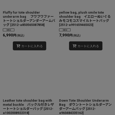
Fluffy fur tote shoulder
yellow bag, plush smile tote
underarm bag フワフワファー
shoulder bag イエローぬいぐる
トートショルダーアンダーアームバ
みモコモコスマイルトートバッグ
ッグ
[
2512-a850565087858
]
[
2512-a991659465023
]
6,990
7,990
円
円
(税込)
(税込)
カートに入れる
カートに入れる
Leather tote shoulder bag with
Down Tote Shoulder Underarm
metal buckle バックル付きレザ
Bag ダウントートショルダーアン
ートートショルダーバッグ
[
2512-
ダーアームバッグ
[
2512-
a1002008922318
]
a960484335162
]