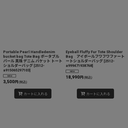
Portable Pearl Handledenim
Eyeball Fluffy Fur Tote Shoulder
bucket bag Tote Bag ポータブル
Bag アイボールフワフワファート
パール 真珠 デニム バケット トート
ートショルダーバッグ
[
2512-
ショルダーバッグ
[
2512-
a999471938768
]
a915065297103
]
18,990
円
(税込)
3,500
円
(税込)
カートに入れる
カートに入れる