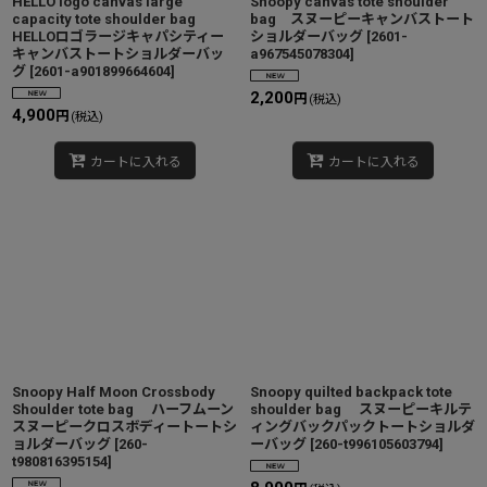
HELLO logo canvas large
Snoopy canvas tote shoulder
capacity tote shoulder bag
bag スヌーピーキャンバストート
HELLOロゴラージキャパシティー
ショルダーバッグ
[
2601-
キャンバストートショルダーバッ
a967545078304
]
グ
[
2601-a901899664604
]
2,200
円
(税込)
4,900
円
(税込)
カートに入れる
カートに入れる
Snoopy Half Moon Crossbody
Snoopy quilted backpack tote
Shoulder tote bag ハーフムーン
shoulder bag スヌーピーキルテ
スヌーピークロスボディートートシ
ィングバックパックトートショルダ
ョルダーバッグ
[
260-
ーバッグ
[
260-t996105603794
]
t980816395154
]