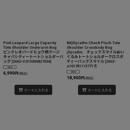
Pink Leopard Large Capacity
BKjllycatlm Check Plush Tote
Tote Shoulder Underarm Bag
Shoulder Crossbody Bag
ピンクレオパードヒョウ柄ラージ
jllycatlm チェックスマイルぬい
キャパシティートートショルダーバ
ぐるみトートショルダークロスボ
ッグ
[
2602-t1015000827034
]
ディーバッグスマイル
[
2602-
a1017811157717
]
6,990
円
(税込)
18,900
円
(税込)
カートに入れる
カートに入れる