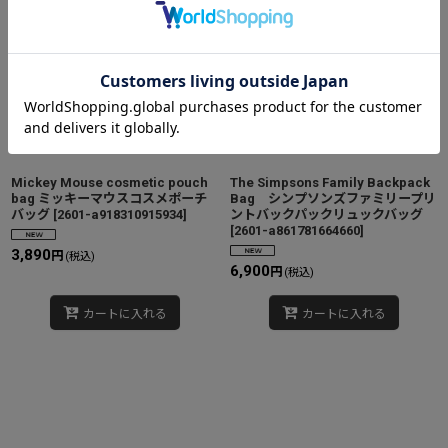
Mickey Mouse cosmetic pouch
The Simpsons Family Backpack
bag ミッキーマウスコスメポーチ
Bag シンプソンズファミリープリ
バッグ
[
2601-a918310915934
]
ントバックパックリュックバッグ
[
2601-a861781664660
]
3,890
円
(税込)
6,900
円
(税込)
カートに入れる
カートに入れる