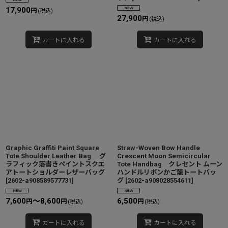
17,900
円
(税込)
27,900
円
(税込)
カートに入れる
カートに入れる
Graphic Graffiti Paint Square
Straw-Woven Bow Handle
Tote Shoulder Leather Bag グ
Crescent Moon Semicircular
ラフィック落書きペイントスクエ
Tote Handbag クレセント ムーン
アトートショルダーレザーバッグ
ハンドルリボンかご籠トートバッ
[
2602-a908589577731
]
グ
[
2602-a908028554611
]
7,600
～8,600
6,500
円
円
円
(税込)
(税込)
カートに入れる
カートに入れる