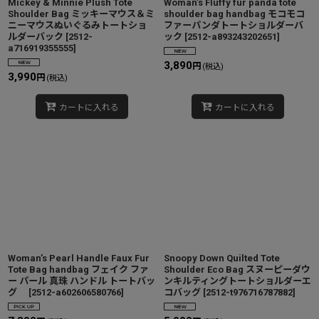
Mickey & Minnie Plush Tote
Woman’s Fluffy fur panda tote
Shoulder Bag ミッキーマウス＆ミ
shoulder bag handbag モコモコ
ニーマウスぬいぐるみトートショ
ファーパンダトートショルダーバ
ルダーバック
[
2512-
ック
[
2512-a893243202651
]
a716919355555
]
3,890
円
(税込)
3,990
円
(税込)
カートに入れる
カートに入れる
Woman’s Pearl Handle Faux Fur
Snoopy Down Quilted Tote
Tote Bag handbag フェイク ファ
Shoulder Eco Bag スヌーピーダウ
ー パール 真珠 ハンドル トートバッ
ンキルティングトートショルダーエ
グ
[
2512-a602606580766
]
コバッグ
[
2512-t976716787882
]