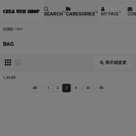
SEARCH
CAREGORIES
MY PAGE
CON
HOME
>
BAG
BAG
表示順変更
閉じる
1,354
件
...
サブカテゴリ
:
«
前
1
2
3
4
23
次
»
表示数
:
並び順
: