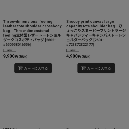
Three-dimensional feeling
Snoopy print canvas large
leather tote shoulder crossbody
capacity tote shoulder bag ひ
bag Three-dimensional
ょっこりスヌーピープリントラージ
feeling立体型レザートートショル
キャパシティーキャンバストートシ
ダークロスボディバッグ
[
2602-
ョルダーバッグ
[
2601-
a650958046556
]
a721372322177
]
9,900
4,900
円
円
(税込)
(税込)
カートに入れる
カートに入れる