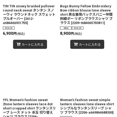
TIN TIN snowy braided pullover
Bugs Bunny Fellow Embroidery
round neck sweat タンタン スノ
Bow ribbon blouse lone sleeve
ーウィ ラウンドネック スウェット
shirt 男女兼用バックスバニー仲間
プルオーバー
[
2412-
刺繍ボー リボンブラウスシャツ ブ
a684466931755
]
ラウス
[
2209-t684065703811
]
6,900
8,900
円
円
(税込)
(税込)
カートに入れる
カートに入れる
YFL Women's fashion sweet
Women's fashion sweet simple
2tone lantern sleeves lace dot
lantern sleeves lone sleeve shirt
short cropped shirt ランタンスリ
シンプルなランタンスリーブ シャ
ーブ レース ドット 水玉 切り替え
ツ ブラウス
[
2206-a669864688300
]
シャツ ブラウス
[
2206-