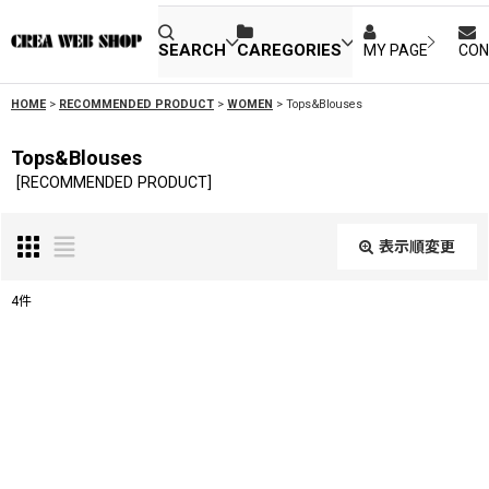
SEARCH
CAREGORIES
MY PAGE
CON
HOME
>
RECOMMENDED PRODUCT
>
WOMEN
>
Tops&Blouses
Tops&Blouses
[
RECOMMENDED PRODUCT
]
表示順変更
閉じる
4
件
表示数
:
並び順
:
絞り込む