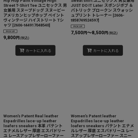
Hip Hop Paint Vintage High
Sweat shirt ユニセックス 男女兼用
Street T-Shirt Tee ユニセックス 男
JUST DO IT Later スポンジボブ ＆
女兼用 スヌープドッグ スヌーピー
パトリック ブロークン スウォッシ
アメリカンヒップホップ ペイント
ュプリント トレーナー
[
2606-
ヴィンテージ ハイストリート Tシ
t858749524597
]
ャツ
[
2606-t44917048540
]
7,500
～8,500
円
円
(税込)
9,800
円
(税込)
カートに入れる
カートに入れる
Women's Patent Real leather
Women's Patent leather
Espadrilles lace-up leather
Espadrilles lace-up leather
loafers sneakers 本革 パテント
loafers sneakers パテント エナメ
エナメルレザー 厚底 エスパドリー
ルレザー 厚底 エスパドリーユ レー
ユ レースアップレザーローファー
スアップレザーローファー スニー