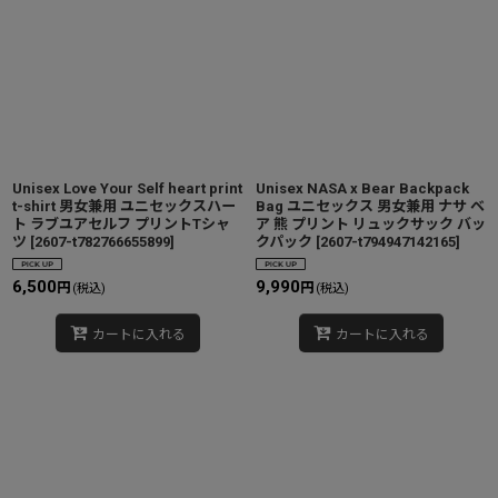
Unisex Love Your Self heart print
Unisex NASA x Bear Backpack
t-shirt 男女兼用 ユニセックスハー
Bag ユニセックス 男女兼用 ナサ ベ
ト ラブユアセルフ プリントTシャ
ア 熊 プリント リュックサック バッ
ツ
[
2607-t782766655899
]
クパック
[
2607-t794947142165
]
6,500
9,990
円
円
(税込)
(税込)
カートに入れる
カートに入れる