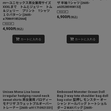
ｍ〜ユニセックス男女兼用サイズ
ザ 半袖 Tシャツ
[
2605-
XXXLまで トムとジェリー トム
a635285908132
]
＆ジェリー プリント Tシャツ
１０パターン
[
2605-
6,900
円
(税込)
a708691852664
]
4,900
円
(税込)
カートに入れる
カートに入れる
Unisex Mona Lisa loose
Embossed Monster Ocean Doll
irregular hedging round neck
Bag 2-way tote shoulder bag doll
sweat shirts 男女兼用 パロディー
bag color 型押し モンスター オー
モナリザ スウェットプルオーバー
シャン ドールバッグ トートショル
トレーナー
[
2605-a911710921331
]
ダー２WAYバッグ
[
2605-