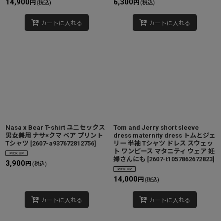
14,900
6,300
円
円
(税込)
(税込)
カートに入れる
カートに入れる
Nasa x Bear T-shirt ユニセックス
Tom and Jerry short sleeve
男女兼用 ナサ×クマ ベア プリント
dress maternity dress トムとジェ
Tシャツ
[
2607-a937672812756
]
リー 半袖 Tシャツ ドレス スウェッ
ト ワンピース マタニティ ウェア 妊
婦さんにも
[
2607-t1057862672823
]
3,900
円
(税込)
14,000
円
(税込)
カートに入れる
カートに入れる