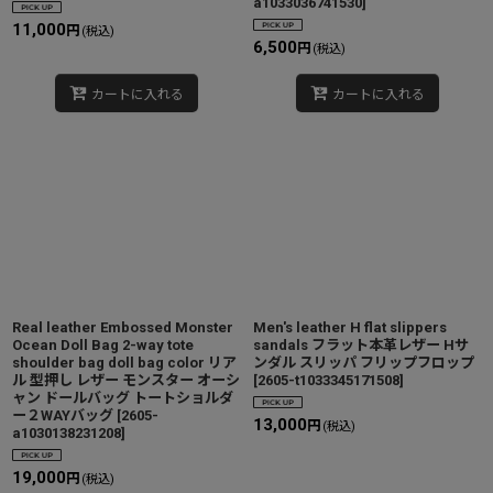
a1033036741530
]
11,000
円
(税込)
6,500
円
(税込)
カートに入れる
カートに入れる
Real leather Embossed Monster
Men's leather H flat slippers
Ocean Doll Bag 2-way tote
sandals フラット本革レザー Hサ
shoulder bag doll bag color リア
ンダル スリッパ フリップフロップ
ル 型押し レザー モンスター オーシ
[
2605-t1033345171508
]
ャン ドールバッグ トートショルダ
ー２WAYバッグ
[
2605-
13,000
円
(税込)
a1030138231208
]
19,000
円
(税込)