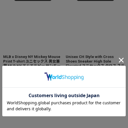
MLB x Disney NY Mickey Mouse
Unisex CH Style with Cross
Print T-shirt ユニセックス 男女兼
Shoes Sneaker High Sole
用 MLB NY エムエルビー ヤンキー
Elevated ユニセックス クロス スニ
ス ミッキーマウス ミッキープリン
ーカー 厚底 ハイソール シューズ サ
トTシャツ
[
2605-t1042158433097
]
イズ37~44
[
2605-a846515717087
]
14,000
6,800
円
円
(税込)
(税込)
カートに入れる
カートに入れる