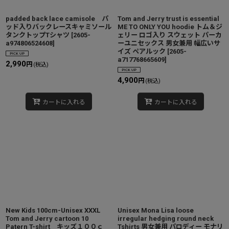
padded back lace camisole パ
Tom and Jerry trust is essential
ッド入りバックレースキャミソール
ME TO ONLY YOU hoodie トム＆ジ
タンクトップTシャツ
[
2605-
ェリー ロゴ入り スウェット パーカ
a974806524608
]
ーユニセックス 男女兼用 幅広いサ
イズ ペアルック
[
2605-
a717768665609
]
2,990
円
(税込)
4,900
円
(税込)
カートに入れる
カートに入れる
New Kids 100cm-Unisex XXXL
Unisex Mona Lisa loose
Tom and Jerry cartoon 10
irregular hedging round neck
Patern T-shirt キッズ１００ｃ
Tshirts 男女兼用 パロディー モナリ