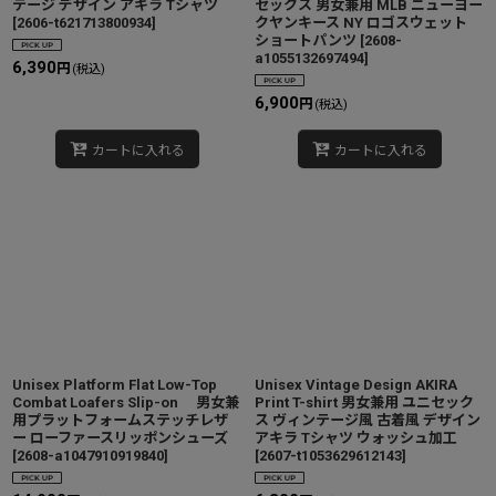
テージ デザイン アキラ Tシャツ
セックス 男女兼用 MLB ニューヨー
[
2606-t621713800934
]
クヤンキース NY ロゴスウェット
ショートパンツ
[
2608-
a1055132697494
]
6,390
円
(税込)
6,900
円
(税込)
カートに入れる
カートに入れる
Unisex Platform Flat Low-Top
Unisex Vintage Design AKIRA
Combat Loafers Slip-on 男女兼
Print T-shirt 男女兼用 ユニセック
用プラットフォームステッチレザ
ス ヴィンテージ風 古着風 デザイン
ー ローファースリッポンシューズ
アキラ Tシャツ ウォッシュ加工
[
2608-a1047910919840
]
[
2607-t1053629612143
]