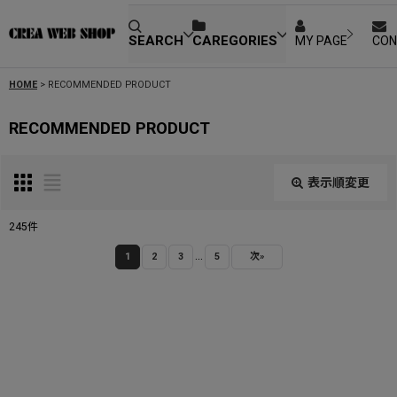
SEARCH
CAREGORIES
MY PAGE
CON
HOME
>
RECOMMENDED PRODUCT
RECOMMENDED PRODUCT
表示順変更
閉じる
245
件
...
表示数
:
1
2
3
5
次
»
並び順
:
絞り込む