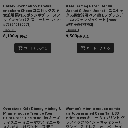
Unisex Spongebob Canvas
Bear Damage Torn Denim
sneakers Shoes ユニセックス 男
Jacket G Jean Jacket ユニセッ
女兼用 隠れスポンジボブ レースア
クス男女兼用 ベア 熊モノグラムデ
ップ キャンバス スニーカー
[
2605-
ニムGジャン ジャケット
[
2605-
a798940180071
]
a981665478752
]
8,100
9,500
円
円
(税込)
(税込)
カートに入れる
カートに入れる
Oversized Kids Disney Mickey &
Women's Minnie mouse comic
Minnie mouse Trompe l'oeil
cartoon printed Cami Tank 3D
Print Dress kids to adults キッズ
Print Dress ミニー ３Dプリント グ
ディズニー ミニーマウス ミニーち
ラフィックペイント キャミソール
ゃん だまし絵 ワンピース 親子コー
ワンピース ドレス オーバーサイ