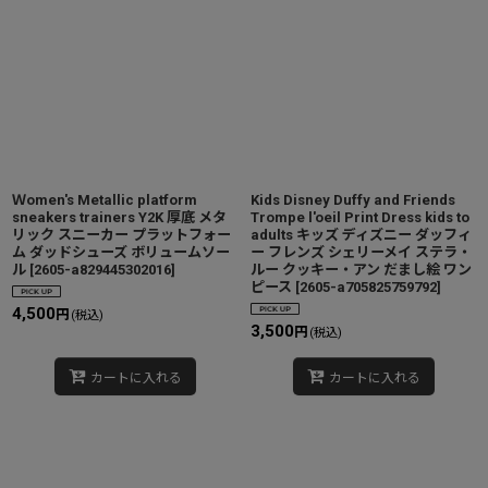
Ｗomen's Metallic platform
Kids Disney Duffy and Friends
sneakers trainers Y2K 厚底 メタ
Trompe l'oeil Print Dress kids to
リック スニーカー プラットフォー
adults キッズ ディズニー ダッフィ
ム ダッドシューズ ボリュームソー
ー フレンズ シェリーメイ ステラ・
ル
[
2605-a829445302016
]
ルー クッキー・アン だまし絵 ワン
ピース
[
2605-a705825759792
]
4,500
円
(税込)
3,500
円
(税込)
カートに入れる
カートに入れる