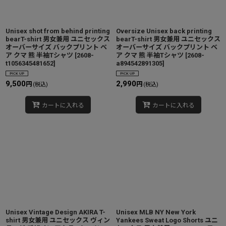
Unisex shot from behind printing
Oversize Unisex back printing
bearT-shirt 男女兼用 ユニセックス
bearT-shirt 男女兼用 ユニセックス
オーバーサイズ バックプリント ベ
オーバーサイズ バックプリント ベ
ア クマ 熊 半袖Tシャツ
[
2608-
ア クマ 熊 半袖Tシャツ
[
2608-
t1056345481652
]
a894542891305
]
9,500
2,990
円
円
(税込)
(税込)
カートに入れる
カートに入れる
Unisex Vintage Design AKIRA T-
Unisex MLB NY New York
shirt 男女兼用 ユニセックス ヴィン
Yankees Sweat Logo Shorts ユニ