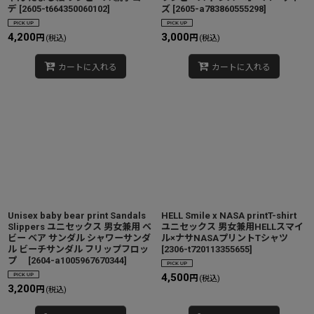
デ
[
2605-t664350060102
]
ズ
[
2605-a783860555298
]
4,200
3,000
円
円
(税込)
(税込)
カートに入れる
カートに入れる
Unisex baby bear print Sandals
HELL Smile x NASA printT-shirt
Slippers ユニセックス 男女兼用 ベ
ユニセックス 男女兼用HELLスマイ
ビー ベア サンダル シャワーサンダ
ル×ナサNASAプリントTシャツ
ル ビーチサンダル フリップフロッ
[
2306-t720113355655
]
プ
[
2604-a1005967670344
]
4,500
円
(税込)
3,200
円
(税込)