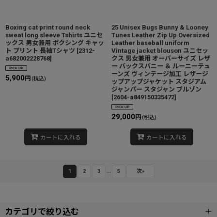
Boxing cat print round neck
25 Unisex Bugs Bunny & Looney
sweat long sleeve Tshirts ユニセ
Tunes Leather Zip Up Oversized
ックス 男女兼用 ボクシング キャッ
Leather baseball uniform
ト プリント 長袖Tシャツ
[
2312-
Vintage jacket blouson ユニセッ
a682002228768
]
クス 男女兼用 オーバーサイズ レザ
ー バックスバニー ＆ ルーニーテュ
ーンズ ヴィンテージ加工 レザージ
5,900
円
(税込)
ップアップジャケット スタジアム
ジャンパー スタジャン ブルゾン
[
2604-a849150335472
]
29,000
円
(税込)
カートに入れる
カートに入れる
...
1
2
3
5
次
»
カテゴリで絞り込む