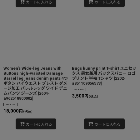
カートに入れる
カートに入れる
Women’s Wide-leg Jeans with
Bugs bunny print T-shirt ユニセッ
Buttons high-waisted Damage
クス 男女兼用 バックスバニー ロゴ
Barrel leg jeans denim pants 4つ
プリント 半袖 Tシャツ
[
2202-
ボタン ハイウエスト ブレスト ダメ
a851109056573
]
ージ加工 バレルレッグ ワイド デニ
ムパンツ ジーンズ
[
2604-
3,500
円
(税込)
a962518800002
]
18,000
円
(税込)
カートに入れる
カートに入れる