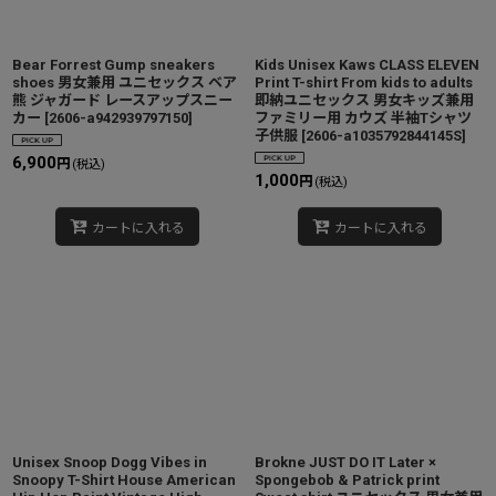
Bear Forrest Gump sneakers
Kids Unisex Kaws CLASS ELEVEN
shoes 男女兼用 ユニセックス ベア
Print T-shirt From kids to adults
熊 ジャガード レースアップスニー
即納ユニセックス 男女キッズ兼用
カー
[
2606-a942939797150
]
ファミリー用 カウズ 半袖Tシャツ
子供服
[
2606-a1035792844145S
]
6,900
円
(税込)
1,000
円
(税込)
カートに入れる
カートに入れる
Unisex Snoop Dogg Vibes in
Brokne JUST DO IT Later ×
Snoopy T-Shirt House American
Spongebob & Patrick print