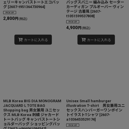
ェリーキャンバストートエコバッ
バッグスバニー 編み込み セーター
グ
[
2607-t951364730964
]
カーディガン プルオーバー ヴィン
テージ 古着風
[
2607-
t1051599537808
]
2,800
円
(税込)
4,900
円
(税込)
カートに入れる
カートに入れる
MLB Korea BIG DIA MONOGRAM
Unisex Small hamburger
JACQUARD L TOTE BAG
illustration T-shirt 男女兼用ユニ
Shopping bag 男女兼用 ユニセッ
セックスハンバーガーワンポイン
クス MLB Korea 刺繍 ジャカード
トイラストTシャツ
[
2607-
トートバッグ キャンバストートシ
a1036453529174
]
ョルダーバッグ ショッピングバッ
グ
[
2607-a966061094542
]