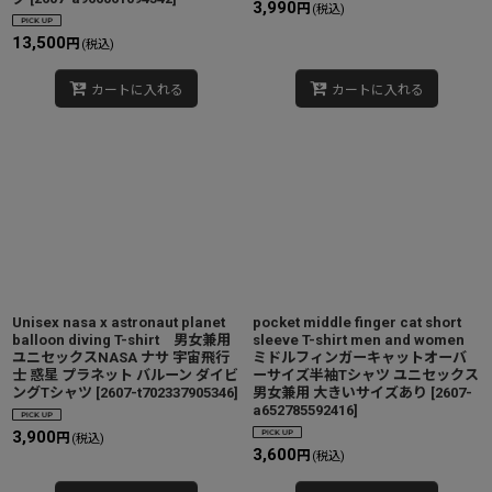
3,990
円
(税込)
13,500
円
(税込)
カートに入れる
カートに入れる
Unisex nasa x astronaut planet
pocket middle finger cat short
balloon diving T-shirt 男女兼用
sleeve T-shirt men and women
ユニセックスNASA ナサ 宇宙飛行
ミドルフィンガーキャットオーバ
士 惑星 プラネット バルーン ダイビ
ーサイズ半袖Tシャツ ユニセックス
ングTシャツ
[
2607-t702337905346
]
男女兼用 大きいサイズあり
[
2607-
a652785592416
]
3,900
円
(税込)
3,600
円
(税込)