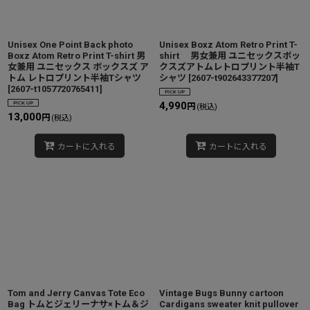
Unisex One Point Back photo
Unisex Boxz Atom Retro Print T-
Boxz Atom Retro Print T-shirt 男
shirt 男女兼用 ユニセックスボッ
女兼用 ユニセックス ボックスズ ア
クスズアトムレトロプリント半袖T
トム レトロプリント半袖Tシャツ
シャツ
[
2607-t902643377207
]
[
2607-t1057720765411
]
4,990
円
(税込)
13,000
円
(税込)
カートに入れる
カートに入れる
Tom and Jerry Canvas Tote Eco
Vintage Bugs Bunny cartoon
Bag トムとジェリーナサ×トム＆ジ
Cardigans sweater knit pullover