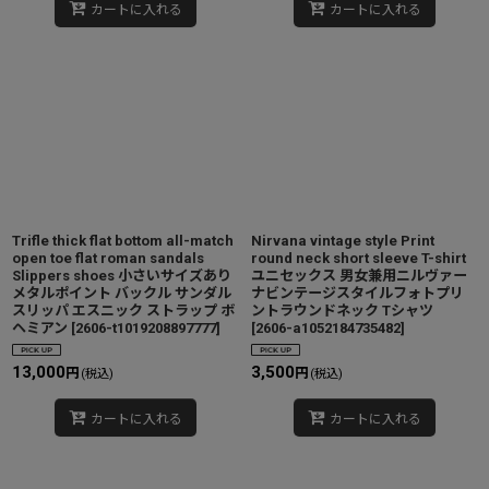
カートに入れる
カートに入れる
Trifle thick flat bottom all-match
Nirvana vintage style Print
open toe flat roman sandals
round neck short sleeve T-shirt
Slippers shoes 小さいサイズあり
ユニセックス 男女兼用ニルヴァー
メタルポイント バックル サンダル
ナビンテージスタイルフォトプリ
スリッパ エスニック ストラップ ボ
ントラウンドネック Tシャツ
ヘミアン
[
2606-t1019208897777
]
[
2606-a1052184735482
]
13,000
3,500
円
円
(税込)
(税込)
カートに入れる
カートに入れる