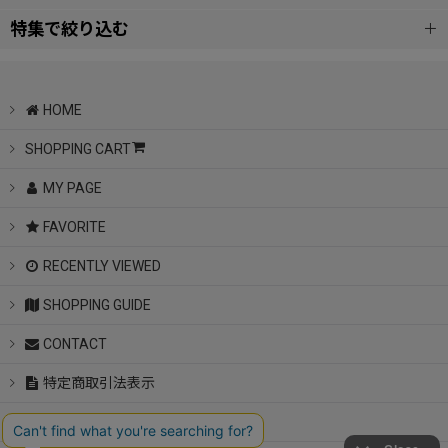
特集で絞り込む
WOMEN
Kate Spade New York
MEN
HOME
UGG /アグ
SHOPPING CART
KIDS&BABIES
MY PAGE
KAANAS/カアナス
ACCESSORIES
FAVORITE
Cyber Monday varsity jacket
SHOES
RECENTLY VIEWED
Cyber Monday sandal
SHOPPING GUIDE
BAG
CONTACT
Cyber Monday sneaker
ROOM
特定商取引法表示
Cyber Monday sweat
JEWELRY
Notice