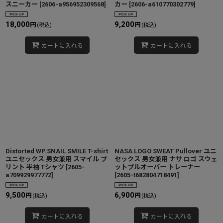
スニーカー
[
2606-a956952309568
]
カー
[
2606-a610770302779
]
18,000
9,200
円
円
(税込)
(税込)
カートに入れる
カートに入れる
Distorted WP.SNAIL SMILE T-shirt
NASA LOGO SWEAT Pullover ユニ
ユニセックス 男女兼用 スマイル プ
セックス 男女兼用 ナサ ロゴ スウェ
リント 半袖 Tシャツ
[
2605-
ットプルオーバー トレーナー
a709929977772
]
[
2605-t682804718491
]
9,500
6,900
円
円
(税込)
(税込)
カートに入れる
カートに入れる