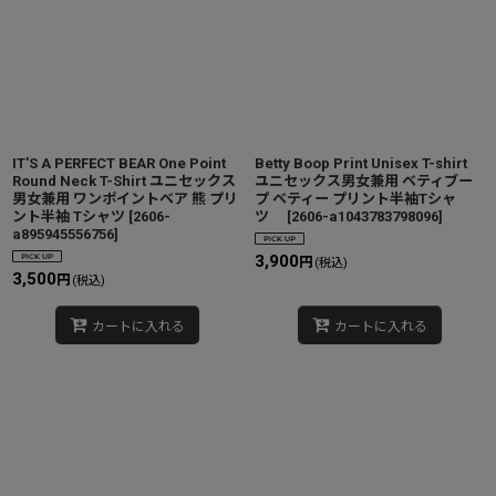
IT'S A PERFECT BEAR One Point
Betty Boop Print Unisex T-shirt
Round Neck T-Shirt ユニセックス
ユニセックス男女兼用 ベティブー
男女兼用 ワンポイントベア 熊 プリ
プ ベティー プリント半袖Tシャ
ント半袖 Tシャツ
[
2606-
ツ
[
2606-a1043783798096
]
a895945556756
]
3,900
円
(税込)
3,500
円
(税込)
カートに入れる
カートに入れる