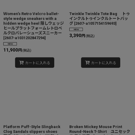
Ｗomen's Retro Velcro ballet-
Twinkle Twinkle Tote Bag トゥ
style wedge sneakers with a
インクルトゥインクルトートバッ
hidden wedge heel 隠しウェッジ
グ
[
2607-a1057154159693
]
ヒールプラットフォームレトロベ
ルクロバレーシューズスニーカー
3,390
円
(税込)
[
2607-a1031202847294
]
11,900
円
(税込)
カートに入れる
カートに入れる
Platform Puff-Style Slingback
Broken Mickey Mouse Print
Clog Sandals slippers shoes
Round-Neck T-Shirt ユニセック