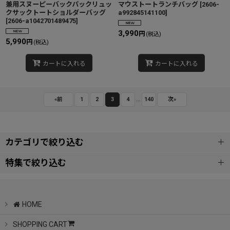
兼用スヌーピーバックパックリュッ
マウストートランチバッグ
[
2606-
クサックトートショルダーバッグ
a992845141100
]
[
2606-a1042701489475
]
3,990
円
(税込)
5,990
円
(税込)
カートに入れる
カートに入れる
...
«
前
1
2
3
4
140
次
»
カテゴリで絞り込む
特集で絞り込む
WOMEN
Kate Spade New York
MEN
HOME
UGG /アグ
SHOPPING CART
KIDS&BABIES