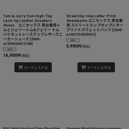
Tom & Jerry Tom High-Top
Street Hip-Hop Letter-Print
Lace-Up Leather Sneakers
Sweatpants ユニセックス 男女兼
Shoes ユニセックス 男女兼用ト
用 ストリートヒップホップレター
ムとジェリートム&ジェリー トム
プリントスウェットパンツ
[
2606-
ハイカットレースアップレザースニ
a1051914535931
]
ーカーシューズ
[
2606-
a1059624012185
]
5,900
円
(税込)
16,900
円
(税込)
カートに入れる
カートに入れる
PVC Knit Vertical Tote Shoulder
Vintage Wash Nirvana vintage