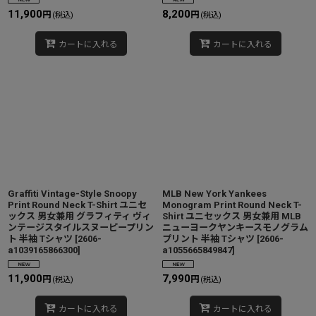
11,900
8,200
円
円
(税込)
(税込)
カートに入れる
カートに入れる
Graffiti Vintage-Style Snoopy
MLB New York Yankees
Print Round Neck T-Shirt ユニセ
Monogram Print Round Neck T-
ックス 男女兼用 グラフィティ ヴィ
Shirt ユニセックス 男女兼用 MLB
ンテージスタイルスヌーピープリン
ニューヨークヤンキースモノグラム
ト 半袖 Tシャツ
[
2606-
プリント 半袖 Tシャツ
[
2606-
a1039165866300
]
a1055665849847
]
11,900
7,990
円
円
(税込)
(税込)
カートに入れる
カートに入れる