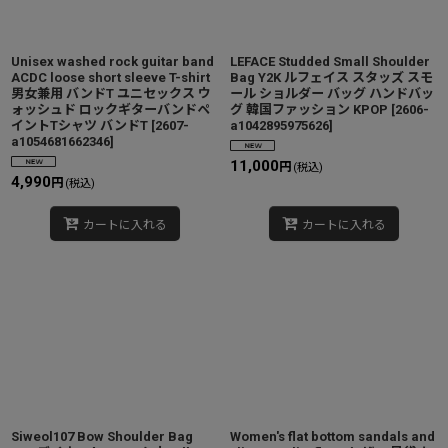
Unisex washed rock guitar band
LEFACE Studded Small Shoulder
ACDC loose short sleeve T-shirt
Bag Y2K ルフェイス スタッズ スモ
男女兼用 バンドT ユニセックス ウ
ール ショルダー バッグ ハンドバッ
ォッシュド ロックギターバンドペ
グ 韓国ファッション KPOP
[
2606-
イントTシャツ バンドT
[
2607-
a1042895975626
]
a1054681662346
]
11,000
円
(税込)
4,990
円
(税込)
カートに入れる
カートに入れる
Siweol107 Bow Shoulder Bag
Women's flat bottom sandals and