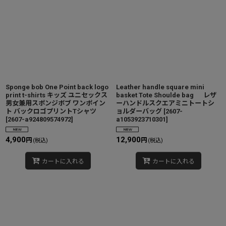
Sponge bob One Point back logo
Leather handle square mini
print t-shirts キッズ ユニセックス
basket Tote Shoulde bag レザ
男女兼用スポンジボブ ワンポイン
ーハンドルスクエアミニトートシ
ト バックロゴプリントTシャツ
ョルダーバッグ
[
2607-
[
2607-a924809574972
]
a1053923710301
]
4,900
12,900
円
円
(税込)
(税込)
カートに入れる
カートに入れる