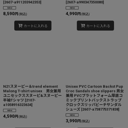
[
2607-a911203942353
]
[
2607-a990347350080
]
8,590
4,990
円
円
(税込)
(税込)
カートに入れる
カートに入れる
N21スヌーピー＆trend element
Unisex PVC Cartoon Backst Pup
Malong T-shirt unisex 男女兼用
Croc Sandals shoe slippers 男女
ユニセックススヌーピ&スヌーピー
兼用 PVCプラットフォーム厚底コ
半袖Tシャツ
[
2107-
ミックプリントバックストラップ
a1058916323634
]
クロックスリッパビーチサンダル
シューズ
[
2607-a738775371838
]
4,590
円
(税込)
3,990
円
(税込)