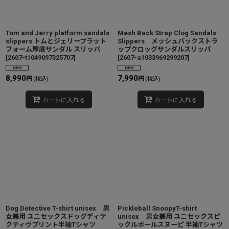
Tom and Jerry platform sandals
Mesh Back Strap Clog Sandals
slippers トムとジェリープラット
Slippers メッシュバックストラ
フォーム厚底サンダル スリッパ
ップクロッグサンダルスリッパ
[
2607-t1049097325707
]
[
2607-a1033969299207
]
8,990
7,990
円
円
(税込)
(税込)
カートに入れる
カートに入れる
Dog Detective T-shirt unisex 男
Pickleball SnoopyT-shirt
女兼用 ユニセックスドッグディテ
unisex 男女兼用 ユニセックスピ
クティヴプリント半袖Tシャツ
ックルボールスヌーピ 半袖Tシャツ