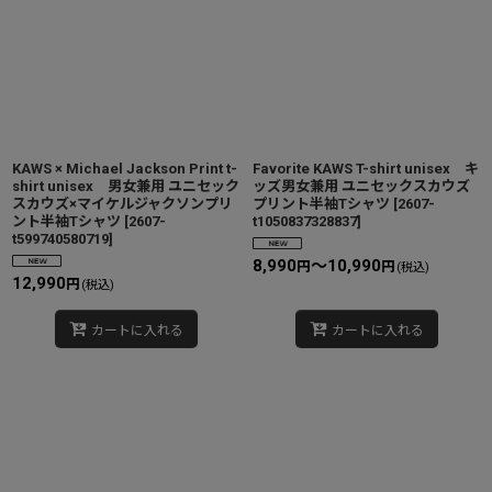
KAWS × Michael Jackson Print t-
Favorite KAWS T-shirt unisex キ
shirt unisex 男女兼用 ユニセック
ッズ男女兼用 ユニセックスカウズ
スカウズ×マイケルジャクソンプリ
プリント半袖Tシャツ
[
2607-
ント半袖Tシャツ
[
2607-
t1050837328837
]
t599740580719
]
8,990
～10,990
円
円
(税込)
12,990
円
(税込)
カートに入れる
カートに入れる