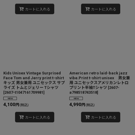
カートに入れる
カートに入れる
Kids Unisex Vintage Surprised
American retro laid-back jazz
Face Tom and Jerry print t-shirt
vibe.Print t-shirt unisex 男女兼
キッズ 男女兼用 ユニセックス サプ
用 ユニセックスアメリカンレトロ
ライズ トムとジェリー Tシャツ
プリント半袖Tシャツ
[
2607-
[
2607-t1047161709981
]
a798518743518
]
4,100
4,990
円
円
(税込)
(税込)
カートに入れる
カートに入れる