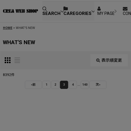
SEARCH
CAREGORIES
MY PAGE
CON
HOME
>
WHAT'S NEW
WHAT'S NEW
表示順変更
閉じる
8392
件
...
表示数
:
«
前
1
2
3
4
140
次
»
並び順
:
絞り込む