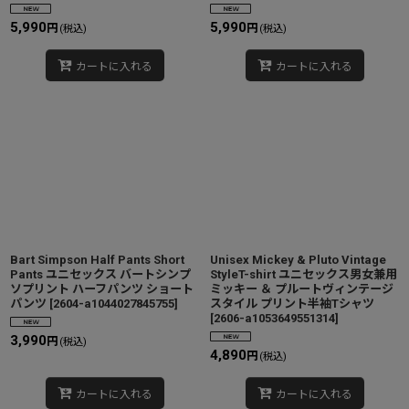
5,990
5,990
円
円
(税込)
(税込)
カートに入れる
カートに入れる
Bart Simpson Half Pants Short
Unisex Mickey & Pluto Vintage
Pants ユニセックス バートシンプ
StyleT-shirt ユニセックス男女兼用
ソプリント ハーフパンツ ショート
ミッキー ＆ プルートヴィンテージ
パンツ
[
2604-a1044027845755
]
スタイル プリント半袖Tシャツ
[
2606-a1053649551314
]
3,990
円
(税込)
4,890
円
(税込)
カートに入れる
カートに入れる