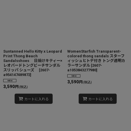
Suntanned Hello Kitty x Leopard
WomenStarfish Transparent-
Print Thong Beach
colored thong sandals スターフ
Sandalsshoes 日焼けキティー×
ィッシュヒトデ付き トング透明カ
レオパードトングビーチサンダル
ラーサンダル
[
2607-
スリッパ シューズ
[
2607-
a1053843277980
]
a954147489872
]
3,590
円
(税込)
3,590
円
(税込)
カートに入れる
カートに入れる