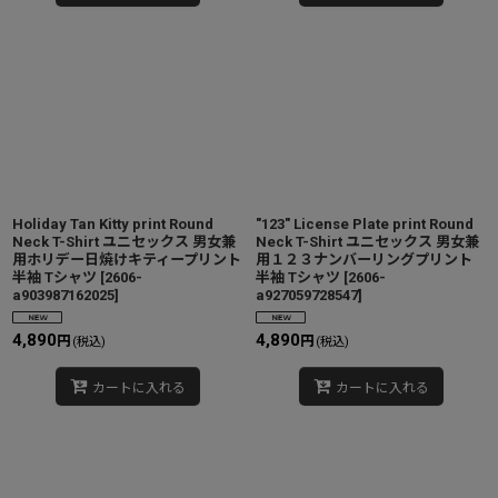
Holiday Tan Kitty print Round
"123" License Plate print Round
Neck T-Shirt ユニセックス 男女兼
Neck T-Shirt ユニセックス 男女兼
用ホリデー日焼けキティープリント
用１２３ナンバーリングプリント
半袖 Tシャツ
[
2606-
半袖 Tシャツ
[
2606-
a903987162025
]
a927059728547
]
4,890
4,890
円
円
(税込)
(税込)
カートに入れる
カートに入れる