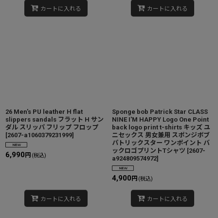
カートに入れる
カートに入れる
26 Men's PU leather H flat
Sponge bob Patrick Star CLASS
slippers sandals フラット H サン
NINE I'M HAPPY Logo One Point
ダル スリッパ フリップ フロップ
back logo print t-shirts キッズ ユ
[
2607-a1060379231999
]
ニセックス 男女兼用 スポンジボブ
パトリックスター ワンポイント バ
ックロゴプリントTシャツ
[
2607-
6,990
円
(税込)
a924809574972
]
4,900
円
(税込)
カートに入れる
カートに入れる