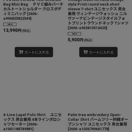
Bag Mini Bag ＰＶＣ編みバーチ
style Print round neck short
カルトートショルダー クロスボデ
sleeve T-shirt ユニセックス 男女
ィミニバッグ
[
2606-
兼用 ヴィンテージウォッシュ ニル
a996825822549
]
ヴァーナビンテージスタイルフォ
トプリントラウンドネック Tシャツ
[
2606-a963810516420
]
13,990
円
(税込)
5,900
円
(税込)
カートに入れる
カートに入れる
4-Line Lapel Polo Shirt ユニセ
Palm tree embroidery Open-
ックス 男女兼用 4本ラインポロシ
Collar Shirt パームツリー刺繍オー
ャツセーター
[
2606-
プンシャツ ユニセックス 男女兼用
a1041188749881
]
[
2606-a1036799661778
]