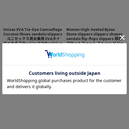
Unisex EVA Tie-Dye Camouflage
Women High-heeled Bjoux
Coconut Shoes sandals/slippers
Stone slippers slippers shower
ユニセックス男女兼用 EVAタイ
sandals flip-flops slippers 厚底
ダイカモフラージュココナッツシュ
プラットフォーム ストーン ビジュ
ーズサンダルスリッパスリッポン
ー リボン & パールサンダル シャワ
[
2607-a1033317156368
]
ーサンダル
[
2607-
a702439334739
]
4,390
円
(税込)
6,500
円
(税込)
カートに入れる
カートに入れる