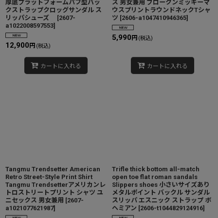
厚底プラットフォームパフ型バッ
ス 男女兼用 ブロークンミッキーマ
クストラップクロッグサンダル ス
ウスプリントラウンドネックTシャ
リッパシューズ
[
2607-
ツ
[
2606-a1047410946365
]
a1022008597553
]
5,990
円
(税込)
12,900
円
(税込)
カートに入れる
カートに入れる
Tangmu Trendsetter American
Trifle thick bottom all-match
Retro Street-Style Print Shirt
open toe flat roman sandals
Tangmu Trendsetterアメリカンレ
Slippers shoes 小さいサイズあり
トロストリートプリント シャツ ユ
メタルポイント バックル サンダル
ニセックス 男女兼用
[
2607-
スリッパ エスニック ストラップ ボ
a1021077621987
]
ヘミアン
[
2606-t1044829124916
]