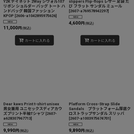
Y2K デイネット 2Way シウォル107
slippers Flip-flops レザー 足袋 た
リボン ショルダー バッグ トート ハ
び フラット サンダル ミュール
ンドバッグ 韓国ファッション
[
2607-a769578942297
]
KPOP
[
2606-a1042895975626
]
4,600
円
(税込)
11,000
円
(税込)
カートに入れる
カートに入れる
Dear kaws Print t-shirt unisex
Platform Cross-Strap Slide
男女兼用 ユニセックスディアカウ
Sandals プラットフォーム厚底ク
ズプリント半袖Tシャツ
[
2607-
ロストラップサンダル スリッパ
a628307967713
]
[
2607-a1003975674701
]
9,990
9,890
円
円
(税込)
(税込)