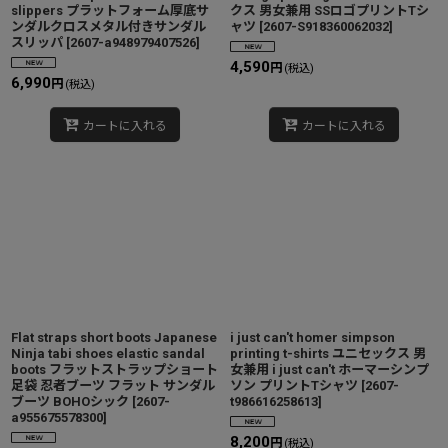
slippers プラットフォーム厚底サ
クス 男女兼用 SSロゴプリントTシ
ンダルクロスメタル付きサンダル
ャツ
[
2607-S918360062032
]
スリッパ
[
2607-a948979407526
]
4,590
円
(税込)
6,990
円
(税込)
カートに入れる
カートに入れる
Flat straps short boots Japanese
i just can't homer simpson
Ninja tabi shoes elastic sandal
printing t-shirts ユニセックス 男
boots フラットストラップショート
女兼用 i just can't ホーマーシンプ
足袋 忍者ブーツ フラット サンダル
ソン プリントTシャツ
[
2607-
ブーツ BOHOシック
[
2607-
t986616258613
]
a955675578300
]
8,200
円
(税込)