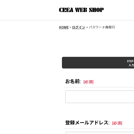
HOME
>
ログイン
>
パスワード再発行
STEP
入力
お名前
:
[
必須
]
登録メールアドレス
:
[
必須
]