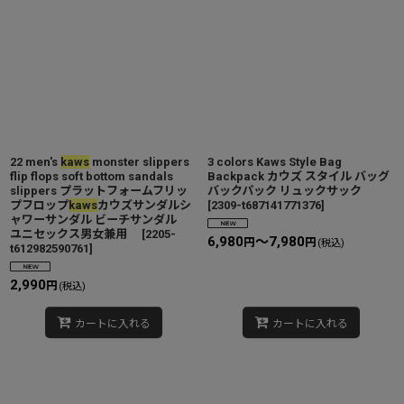
22 men's
kaws
monster slippers
3 colors Kaws Style Bag
flip flops soft bottom sandals
Backpack カウズ スタイル バッグ
slippers プラットフォームフリッ
バックパック リュックサック
プフロップ
kaws
カウズサンダルシ
[
2309-t687141771376
]
ャワーサンダル ビーチサンダル
ユニセックス男女兼用
[
2205-
6,980
～7,980
円
円
(税込)
t612982590761
]
2,990
円
(税込)
カートに入れる
カートに入れる