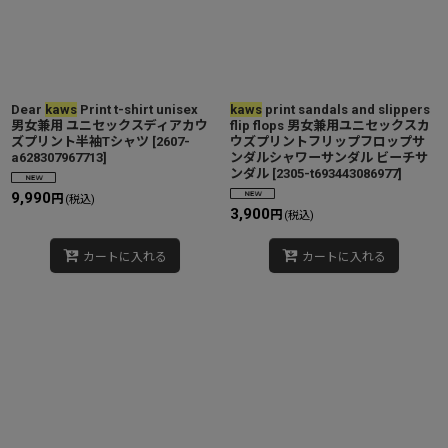
Dear
kaws
Print t-shirt unisex
kaws
print sandals and slippers
男女兼用 ユニセックスディアカウ
flip flops 男女兼用ユニセックスカ
ズプリント半袖Tシャツ
[
2607-
ウズプリントフリップフロップサ
a628307967713
]
ンダルシャワーサンダル ビーチサ
ンダル
[
2305-t693443086977
]
9,990
円
(税込)
3,900
円
(税込)
カートに入れる
カートに入れる