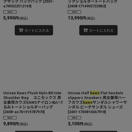
クサック バックパック
[
2501-
ックショルダートートバッグ
a745022512169
]
[
2408-t714903722863
]
5,990
13,990
円
円
(税込)
(税込)
カートに入れる
カートに入れる
Unisex Kaws Plush Nylo BK tote
Unisex Half
kaws
Flat Sandals
Shoulder Bag ユニセックス 男
slippers Sneakers 男女兼用ハー
女兼用カウズKAWSナイロンぬいぐ
フカウズ
kaws
サンダルシャワーサ
るみトートショルダーバッグ
ンダル ビーチサンダル シューズ
[
2408-ax761919787970
]
[
2401-t740810467918
]
9,890
3,100
円
円
(税込)
(税込)