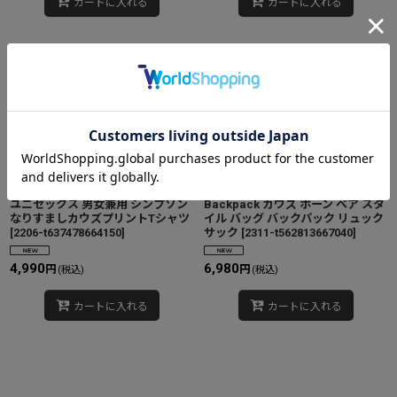
カートに入れる
カートに入れる
Simpson Spoofing
kaws
T-shirt
Kaws Bone Bear Style Bag
ユニセックス 男女兼用 シンプソン
Backpack カウズ ボーン ベア スタ
なりすましカウズプリントTシャツ
イル バッグ バックパック リュック
[
2206-t637478664150
]
サック
[
2311-t562813667040
]
4,990
6,980
円
円
(税込)
(税込)
カートに入れる
カートに入れる