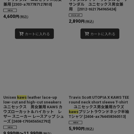
兼用
[
2303-a707787127810
]
サンダル ユニセックス男女兼
用
[
2012-t621764965424
]
4,600
円
(税込)
2,890
円
(税込)
カートに入れる
カートに入れる
Unisex
kaws
leather lace-up
Travis Scott UTOPIA X KAWS TEE
low-cut and high-cut sneakers
round neck short sleeve T-shirt
ユニセックス 男女兼用 KAWS カ
ユニセックス男女兼用カウズ
ウズローカット＆ハイカット レ
kaws
プリントラウンドネック半袖
ザー スニーカー レースアップ シュ
Tシャツ
[
2404-ax764458360513
]
ーズ
[
2408-t793456562792
]
5,990
円
(税込)
9,990
～11,990
円
円
(税込)