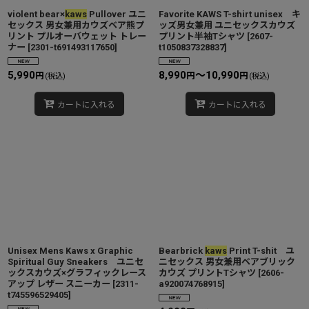
violent bear×
kaws
Pullover ユニ
Favorite KAWS T-shirt unisex キ
セックス 男女兼用カウズベア熊プ
ッズ男女兼用 ユニセックスカウズ
リント プルオーバウェット トレー
プリント半袖Tシャツ
[
2607-
ナー
[
2301-t691493117650
]
t1050837328837
]
5,990
8,990
～10,990
円
円
円
(税込)
(税込)
カートに入れる
カートに入れる
Unisex Mens Kaws x Graphic
Bearbrick
kaws
Print T-shit ユ
Spiritual Guy Sneakers ユニセ
ニセックス 男女兼用ベアブリック
ックスカウズ×グラフィックレース
カウズ プリントTシャツ
[
2606-
アップ レザー スニーカー
[
2311-
a920074768915
]
t745596529405
]