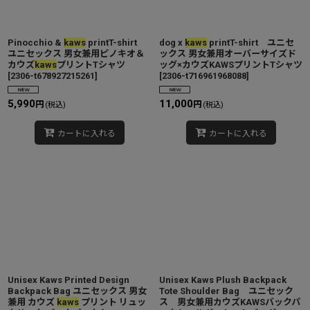
カテゴリ
:
Pinocchio &
kaws
printT-shirt
dog x
kaws
printT-shirt ユニセ
ユニセックス 男女兼用ピノキオ＆
ックス 男女兼用オーバーサイズド
特集
:
カウズ
kaws
プリントTシャツ
ッグ×カウズKAWSプリントTシャツ
[
2306-t678927215261
]
[
2306-t716961968088
]
絞り込む
5,990
11,000
円
円
(税込)
(税込)
カートに入れる
カートに入れる
Unisex Kaws Printed Design
Unisex Kaws Plush Backpack
Backpack Bag ユニセックス 男女
Tote Shoulder Bag ユニセック
兼用 カウズ
kaws
プリント リュッ
ス 男女兼用カウズKAWSバックパ