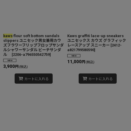
kaws
flour soft bottom sandals
Kaws graffiti lace-up sneakers
slippers ユニセック男女兼用カウ
ユニセックス カウズ グラフィック
ズフラワーフリップフロップサンダ
レースアップ スニーカー
[
2412-
ルシャワーサンダル ビーチサンダ
a821799580590
]
ル
[
2206-a796550542759
]
11,000
円
(税込)
3,900
円
(税込)
カートに入れる
カートに入れる