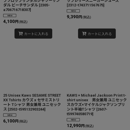
プフロップサンダルシャワーサン
ップレザースニーカーシューズ
ダル ビーチサンダル
[
2305-
[
2312-t743711567675
]
a706716718307
]
9,390
円
(税込)
4,100
円
(税込)
カートに入れる
カートに入れる
25 Unisex Kaws SESAME STREET
KAWS × Michael Jackson Print t-
XX Tshirts カウズ x セサミストリ
shirt unisex 男女兼用 ユニセック
ート Tシャツ 男女兼用 ユニセック
スカウズ×マイケルジャクソンプリ
ス
[
2502-t595132903244
]
ント半袖Tシャツ
[
2607-
t599740580719
]
6,100
円
(税込)
12,990
円
(税込)