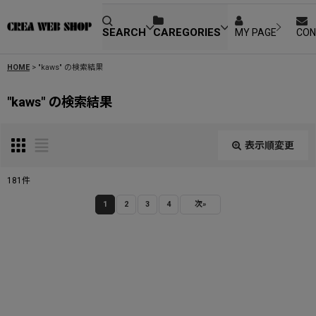
SEARCH
CAREGORIES
MY PAGE
CON
HOME
>
"kaws"
の
検索結果
"kaws"
の
検索結果
表示順変更
閉じる
181
件
SEARCH
:
1
2
3
4
次
»
表示数
:
並び順
: