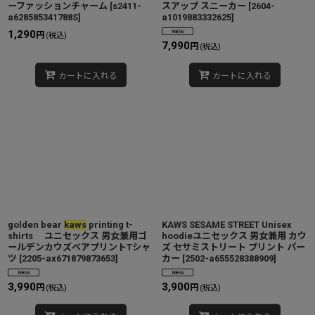
ーファッションチャーム
[
s2411-
スアップ スニーカー
[
2604-
a628585341788S
]
a1019883332625
]
1,290
円
(税込)
7,990
円
(税込)
カートに入れる
カートに入れる
golden bear
kaws
printing t-
KAWS SESAME STREET Unisex
shirts ユニセックス 男女兼用ゴ
hoodieユニセックス 男女兼用 カウ
ールデンカウズベアプリントTシャ
ズ セサミストリート プリント パー
ツ
[
2205-ax671879873653
]
カー
[
2502-a655528388909
]
3,990
3,900
円
円
(税込)
(税込)