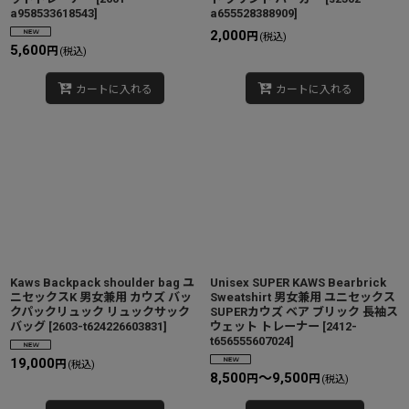
a958533618543
]
a655528388909
]
2,000
円
(税込)
5,600
円
(税込)
カートに入れる
カートに入れる
Kaws Backpack shoulder bag ユ
Unisex SUPER KAWS Bearbrick
ニセックスK 男女兼用 カウズ バッ
Sweatshirt 男女兼用 ユニセックス
クパックリュック リュックサック
SUPERカウズ ベア ブリック 長袖ス
バッグ
[
2603-t624226603831
]
ウェット トレーナー
[
2412-
t656555607024
]
19,000
円
(税込)
8,500
～9,500
円
円
(税込)