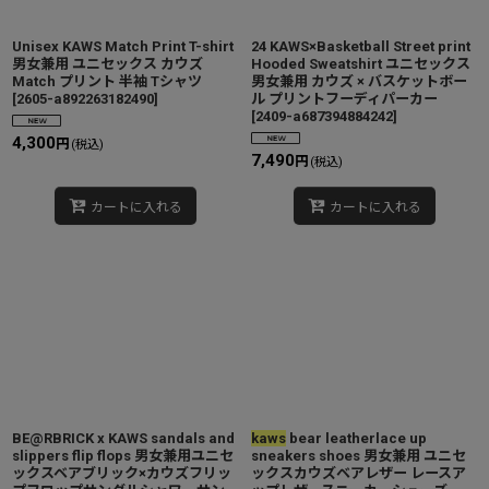
Unisex KAWS Match Print T-shirt
24 KAWS×Basketball Street print
男女兼用 ユニセックス カウズ
Hooded Sweatshirt ユニセックス
Match プリント 半袖 Tシャツ
男女兼用 カウズ × バスケットボー
[
2605-a892263182490
]
ル プリントフーディパーカー
[
2409-a687394884242
]
4,300
円
(税込)
7,490
円
(税込)
カートに入れる
カートに入れる
BE@RBRICK x KAWS sandals and
kaws
bear leatherlace up
slippers flip flops 男女兼用ユニセ
sneakers shoes 男女兼用 ユニセ
ックスベアブリック×カウズフリッ
ックスカウズベアレザー レースア