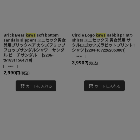
Brick Bear
kaws
soft bottom
Circle Logo
kaws
Rabbit print t-
sandals slippers ユニセック男女
shirts ユニセックス 男女兼用 サー
兼用ブリックベア カウズフリップ
クルロゴカウズラビットプリントT
フロップサンダルシャワーサンダ
シャツ
[
2204-t672262063001
]
ル ビーチサンダル
[
2206-
t618311564710
]
3,990
円
(税込)
2,990
円
(税込)
カートに入れる
カートに入れる