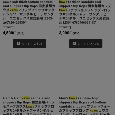
Kaws soft thick bottom sandals
kaws
fashion sandals and
and slippers flip flops 男女兼用カ
slippers flip flops 男女兼用カウズ
ウズ
kaws
フリップフロップサンダ
kaws
ファッションフリップフロッ
ルシャワーサンダル ビーチサンダ
プサンダルシャワーサンダル ビー
ル ユニセックス男女兼用
[
2303-
チサンダル ユニセックス男女兼
a674204265304
]
用
[
2304-t730906051137
]
4,500
3,900
円
円
(税込)
(税込)
カートに入れる
カートに入れる
Half & Half
kaws
sandals and
Men's
kaws
rainbow logo
slippers flip flops 男女兼用ハーフ
slippers flip flops soft bottom
＆ハーフカウズ
kaws
フリップフロ
sandals slippers プラットフォー
ップサンダルシャワーサンダル ビ
ムフリップフロップ
kaws
カウズ
ーチサンダル ユニセックス男女
サンダルシャワーサンダル ビーチ