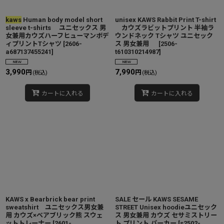
kaws
Human body model short
unisex KAWS Rabbit Print T-shirt
sleeve t-shirts ユニセックス 男
カウズラビットプリント 半袖ラ
女兼用カウズハーフヒューマンボデ
ウンドネック Tシャツ ユニセック
ィプリントTシャツ
[
2606-
ス 男女兼用
[
2506-
a687137455241
]
t610310214987
]
3,990
7,990
円
円
(税込)
(税込)
カートに入れる
カートに入れる
KAWS x Bearbrick bear print
SALE セール KAWS SESAME
sweatshirt ユニセックス男女兼
STREET Unisex hoodieユニセック
用 カウズ×ベアブリック熊 スウェ
ス 男女兼用 カウズ セサミストリー
ットトレーナー
[
2601-
ト プリント パーカー
[
s2502-