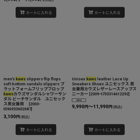
カートに入れる
カートに入れる
men's
kaws
slippers flip flops
Unisex
kaws
leather Lace Up
soft bottom sandals slippers プ
Sneakers Shoes ユニセックス 男
ラットフォームフリップフロップ
女兼用カウズレザーレースアップス
kaws
カウズサンダルシャワーサン
ニーカー
[
2309-t733314612292
]
ダル ビーチサンダル ユニセック
ス男女兼用
[
2003-
9,990
～11,990
円
円
(税込)
t596933602687
]
3,100
円
(税込)
カートに入れる
カートに入れる