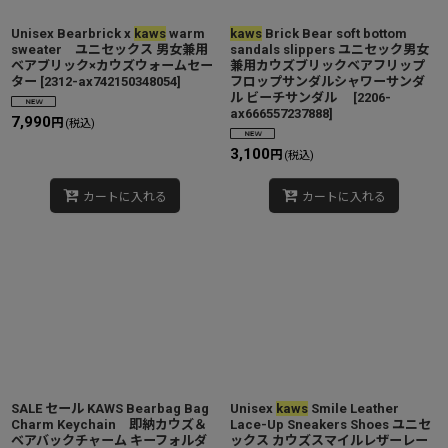
Unisex Bearbrick x
kaws
warm
kaws
Brick Bear soft bottom
sweater ユニセックス 男女兼用
sandals slippers ユニセック男女
ベアブリック×カウズウォームセー
兼用カウズブリックベアフリップ
ター
[
2312-ax742150348054
]
フロップサンダルシャワーサンダ
ル ビーチサンダル
[
2206-
ax666557237888
]
7,990
円
(税込)
3,100
円
(税込)
カートに入れる
カートに入れる
SALE セール KAWS Bearbag Bag
Unisex
kaws
Smile Leather
Charm Keychain 即納カウズ＆
Lace-Up Sneakers Shoes ユニセ
ベアバックチャーム キーフォルダ
ックス カウズスマイルレザーレー