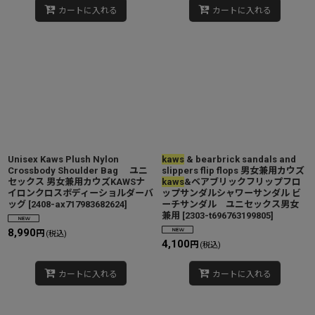
カートに入れる
カートに入れる
Unisex Kaws Plush Nylon
kaws
& bearbrick sandals and
Crossbody Shoulder Bag ユニ
slippers flip flops 男女兼用カウズ
セックス 男女兼用カウズKAWSナ
kaws
&ベアブリックフリップフロ
イロンクロスボディーショルダーバ
ップサンダルシャワーサンダル ビ
ッグ
[
2408-ax717983682624
]
ーチサンダル ユニセックス男女
兼用
[
2303-t696763199805
]
8,990
円
(税込)
4,100
円
(税込)
カートに入れる
カートに入れる