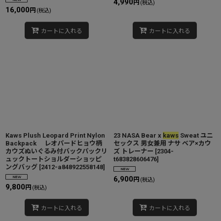
4,990
円
(税込)
16,000
円
(税込)
カートに入れる
カートに入れる
Kaws Plush Leopard Print Nylon
23 NASA Bear x
kaws
Sweat ユニ
Backpack レオパードヒョウ柄
セックス 男女兼用 ナサ ベア×カウ
カウズぬいぐるみ付バックパックリ
ズ トレーナー
[
2304-
ュックトートショルダーショッピ
t683828606476
]
ングバッグ
[
2412-a848922558148
]
6,900
円
(税込)
9,800
円
(税込)
カートに入れる
カートに入れる