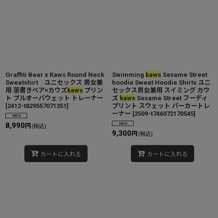
Graffiti Bear x Kaws Round Neck
Swimming
kaws
Sesame Street
Sweatshirt ユニセックス 男女兼
hoodie Sweat Hoodie Shirts ユニ
用 落書きベア×カウズ
kaws
プリン
セックス男女兼用 スイミング カウ
ト プルオーバウェット トレーナー
ズ
kaws
Sesame Street フーディ
[
2412-t829557071351
]
プリント スウェット パーカートレ
ーナー
[
2509-t746072170545
]
8,990
円
(税込)
9,300
円
(税込)
カートに入れる
カートに入れる