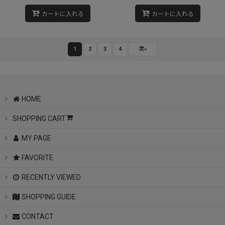
カートに入れる
カートに入れる
1
2
3
4
次
»
HOME
SHOPPING CART
MY PAGE
FAVORITE
RECENTLY VIEWED
SHOPPING GUIDE
CONTACT